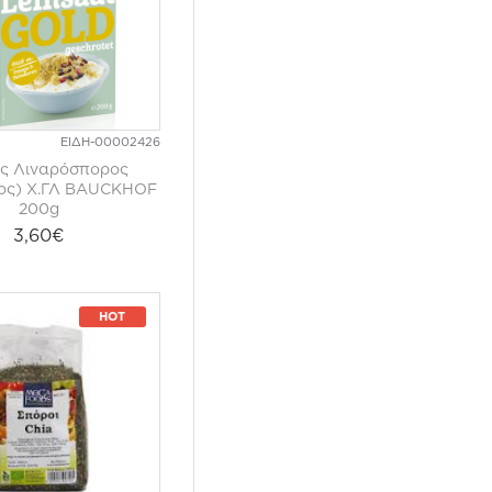
ΕΙΔΗ-00002426
ς Λιναρόσπορος
ος) Χ.ΓΛ BAUCKHOF
200g
3,60€
HOT