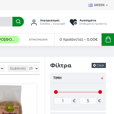
GREEK
Λογαριασμός
Αγαπημένα
Είσοδος / Εγγραφή
Επιθυμητά Προϊόντα
ΠΡΟΣΦΟΡΈΣ
0 προϊόν(τα) - 0,00€
ΕΠΙΚΟΙΝΩΝΊΑ
Φίλτρα
Clear
Εμφάνιση:
ΤΙΜΉ
€
€