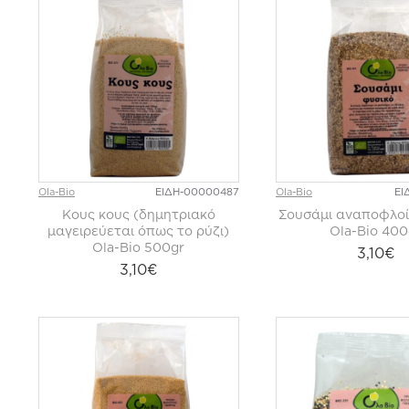
Ola-Bio
ΕΙΔΗ-00000487
Ola-Bio
ΕΙ
Κους κους (δημητριακό
Σουσάμι αναποφλο
μαγειρεύεται όπως το ρύζι)
Ola-Bio 400
Ola-Bio 500gr
3,10€
3,10€