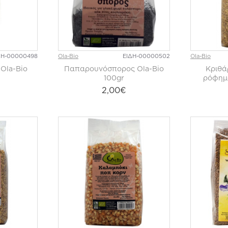
ΔΗ-00000498
Ola-Bio
ΕΙΔΗ-00000502
Ola-Bio
Ola-Bio
Παπαρουνόσπορος Ola-Bio
Κριθά
100gr
ρόφημα
2,00€