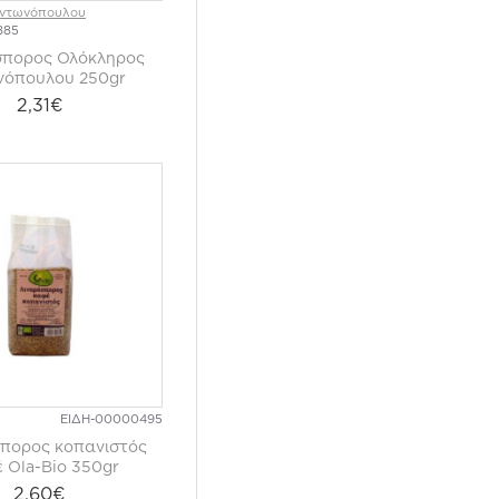
Αντωνόπουλου
885
σπορος Ολόκληρος
νόπουλου 250gr
2,31€
ΕΙΔΗ-00000495
πορος κοπανιστός
 Ola-Bio 350gr
2,60€