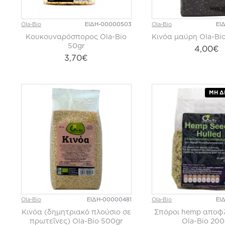
Ola-Bio
ΕΙΔΗ-00000503
Ola-Bio
ΕΙ
Κουκουναρόσπορος Ola-Bio
Κινόα μαύρη Ola-Bi
50gr
4,00€
3,70€
ΜΗ Δ
Ola-Bio
ΕΙΔΗ-00000481
Ola-Bio
ΕΙ
Κινόα (δημητριακό πλούσιο σε
Σπόροι hemp αποφ
πρωτεΐνες) Ola-Bio 500gr
Ola-Bio 200