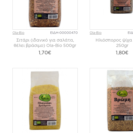
Ola-Bio
ΕΙΔΗ-00000470
Ola-Bio
ΕΙ
Σιτάρι (ιδανικό για σαλάτα,
Ηλιόσπορος ψίχα 
θέλει βράσιμο) Ola-Bio 500gr
250gr
1,70€
1,80€