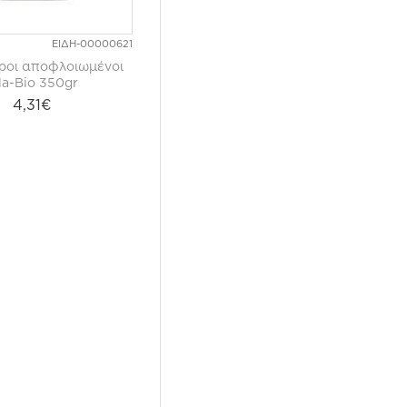
ΕΙΔΗ-00000621
ροι αποφλοιωμένοι
la-Bio 350gr
4,31€