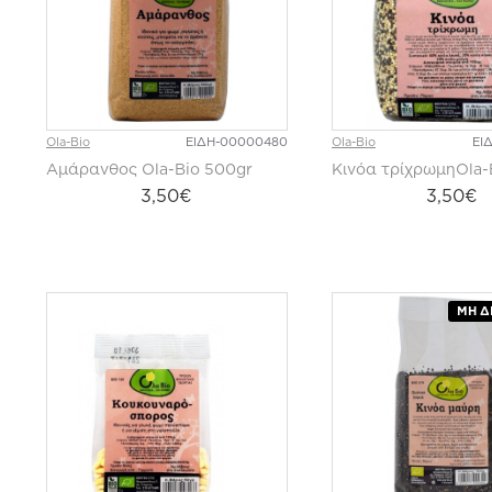
Ola-Bio
ΕΙΔΗ-00000480
Ola-Bio
ΕΙ
Αμάρανθος Ola-Bio 500gr
Κινόα τρίχρωμηOla-
3,50€
3,50€
ΜΗ Δ