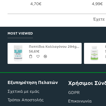
4,70€
4,99€
Έχετε 
MOST VIEWED
Βερβερίνη 1500mg 60 Κάψ. Natures Plus Pro
Ασπράδι αυγού σκόνη (Αλβουμίνη) Ola-Bio 50gr
5,70€
Χρήσιμοι Σύν
Εξυπηρέτηση Πελατών
Σχετικά με εμάς
GDPR
Τρόποι Αποστολής
Επικοινωνία