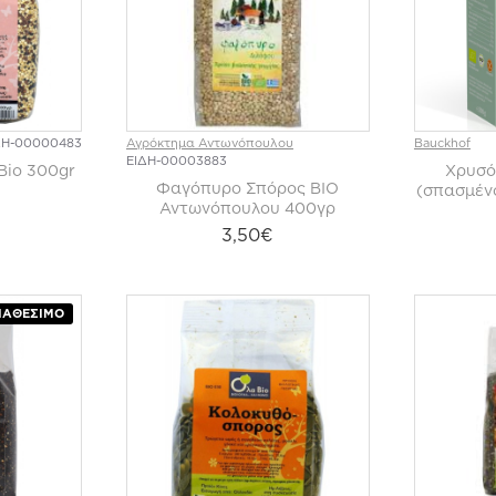
ΔΗ-00000483
Αγρόκτημα Αντωνόπουλου
Bauckhof
ΕΙΔΗ-00003883
Bio 300gr
Χρυσό
Φαγόπυρο Σπόρος ΒΙΟ
(σπασμέν
Αντωνόπουλου 400γρ
3,50€
ΙΑΘΈΣΙΜΟ