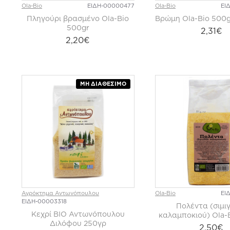
Ola-Bio
ΕΙΔΗ-00000477
Ola-Bio
ΕΙ
Πληγούρι βρασμένο Ola-Bio
Βρώμη Ola-Bio 500g
500gr
2,31€
2,20€
ΜΗ ΔΙΑΘΈΣΙΜΟ
Αγρόκτημα Αντωνόπουλου
Ola-Bio
ΕΙ
ΕΙΔΗ-00003318
Πολέντα (σιμι
Κεχρί ΒΙΟ Αντωνόπουλου
καλαμποκιού) Ola-
Διλόφου 250γρ
2,50€