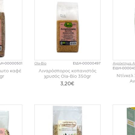
ΔΗ-00000501
Ola-Bio
ΕΙΔΗ-00000497
Αγρόκτημα 
ΕΙΔΗ-00004
ίωτο καφέ
Λιναρόσπορος κοπανιστός
Ντίνκελ
gr
χρυσός Ola-Bio 350gr
Αν
3,20€