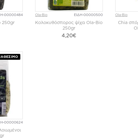
ΔΗ-00000484
Ola-Bio
ΕΙΔΗ-00000500
Ola-Bio
o 250gr
Κολοκυθόσπορος ψίχα Ola-Bio
Chia σπό
250gr
O
4,20€
ΙΑΘΈΣΙΜΟ
ΔΗ-00000624
λοιωμένοι
gr