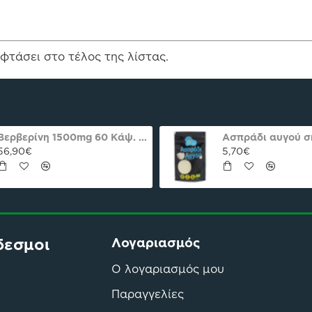
φτάσει στο τέλος της λίστας.
Adoraballs πρωτεϊνικά μπαλάκια choco praline delight 40γρ Nutree Χ.ΓΛ
2,00€
56,61€
δεσμοι
Λογαριασμός
Ο λογαριασμός μου
Παραγγελίες