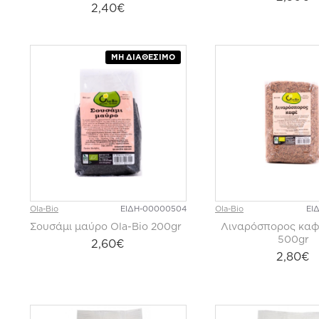
2,40€
ΜΗ ΔΙΑΘΈΣΙΜΟ
Ola-Bio
ΕΙΔΗ-00000504
Ola-Bio
ΕΙ
Σουσάμι μαύρο Ola-Bio 200gr
Λιναρόσπορος καφ
500gr
2,60€
2,80€