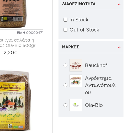
ΔΙΑΘΕΣΙΜΌΤΗΤΑ
In Stock
Out of Stock
ΕΙΔΗ-00000471
ρι (για σαλάτα ή
) Ola-Bio 500gr
ΜΆΡΚΕΣ
2,20€
Bauckhof
Αγρόκτημα
Αντωνόπουλ
ου
Ola-Bio