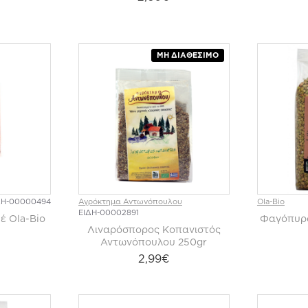
ΜΗ ΔΙΑΘΈΣΙΜΟ
ΔΗ-00000494
Αγρόκτημα Αντωνόπουλου
Ola-Bio
ΕΙΔΗ-00002891
έ Ola-Bio
Φαγόπυρο
Λιναρόσπορος Κοπανιστός
Αντωνόπουλου 250gr
2,99€