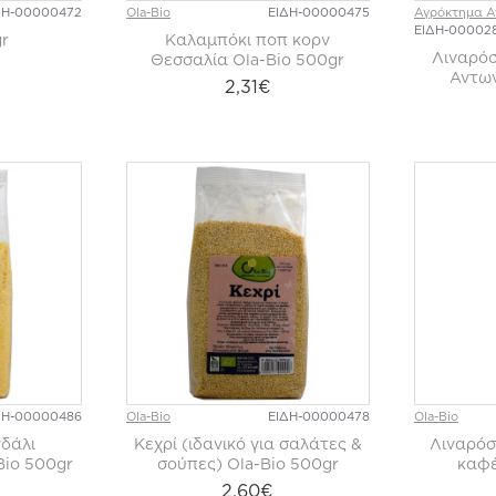
ΔΗ-00000472
Ola-Bio
ΕΙΔΗ-00000475
Αγρόκτημα 
ΕΙΔΗ-00002
r
Καλαμπόκι ποπ κορν
Λιναρό
Θεσσαλία Ola-Bio 500gr
Αντω
2,31€
ΔΗ-00000486
Ola-Bio
ΕΙΔΗ-00000478
Ola-Bio
γδάλι
Κεχρί (ιδανικό για σαλάτες &
Λιναρόσ
Bio 500gr
σούπες) Ola-Bio 500gr
καφέ
2,60€