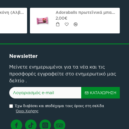
Ασπράδι αυγού σκόνη (Αλβουμίνη) Ola-Bio 50gr
Adoraballs πρωτεϊνικά μπαλάκια choco praline delight 40γρ Nutree Χ.ΓΛ
2,00€
Newsletter
Μείνετε ενημερωμένοι για τα νέα και τις
προσφορές εγγραφείτε στο ενημερωτικό μας
δελτίο .
ΚΑΤΑΧΏΡΗΣΗ
Έχω διαβάσει και αποδέχομαι τους όρους στη σελίδα
Όροι Χρήσης