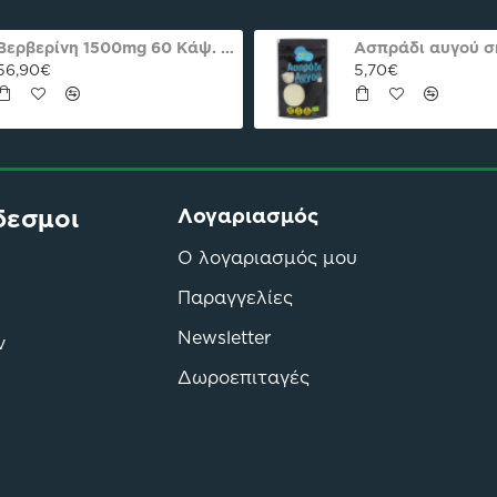
Βερβερίνη 1500mg 60 Κάψ. Natures Plus Pro
56,90€
5,70€
δεσμοι
Λογαριασμός
Ο λογαριασμός μου
Παραγγελίες
Newsletter
ν
Δωροεπιταγές