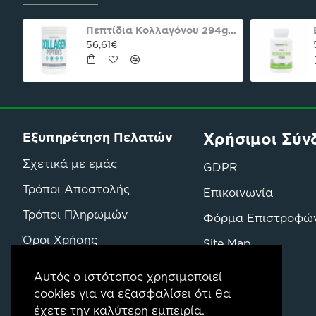
oco praline delight 40γρ Nutree Χ.ΓΛ
Πεπτίδια Κολλαγόνου 294g Natures Plus
56,61€
Χρήσιμοι Σύν
Εξυπηρέτηση Πελατών
Σχετικά με εμάς
GDPR
Τρόποι Αποστολής
Επικοινωνία
Τρόποι Πληρωμών
Φόρμα Επιστροφώ
Όροι Χρήσης
Site Map
Όροι Επιστροφών & Αγορών
Μάρκες
Αυτός ο ιστότοπος χρησιμοποιεί
cookies για να εξασφαλίσει ότι θα
έχετε την καλύτερη εμπειρία.