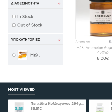
ΔΙΑΘΕΣΙΜΌΤΗΤΑ
In Stock
Out of Stock
ΥΠΟΚΑΤΗΓΟΡΊΕΣ
Anemelon
Ε
Μέλι Anemelon θυμ
450γρ
Μέλι
8,00€
MOST VIEWED
oco praline delight 40γρ Nutree Χ.ΓΛ
Πεπτίδια Κολλαγόνου 294g Natures Plus
56,61€