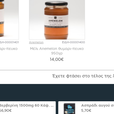
ΙΔΗ-00001401
Anemelon
ΕΙΔΗ-00001400
αρι-πευκο
Μέλι Anemelon θυμαρι-πευκο
950γρ
14,00€
Έχετε φτάσει στο τέλος της 
Βερβερίνη 1500mg 60 Κάψ. Natures Plus Pro
56,90€
5,70€