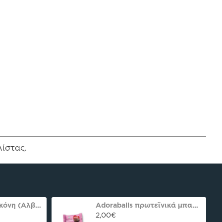
λίστας.
Ασπράδι αυγού σκόνη (Αλβουμίνη) Ola-Bio 50gr
Adoraballs πρωτεϊνικά μπαλάκια choco praline delight 40γρ Nutree Χ.ΓΛ
2,00€