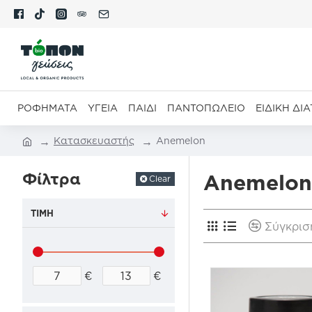
ΡΟΦΉΜΑΤΑ
ΥΓΕΊΑ
ΠΑΙΔΊ
ΠΑΝΤΟΠΩΛΕΊΟ
ΕΙΔΙΚΉ ΔΙ
Κατασκευαστής
Anemelon
Φίλτρα
Anemelon
Clear
ΤΙΜΉ
Σύγκρισ
€
€