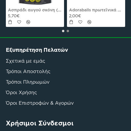
es Plus Pro
Ασπράδι αυγού σκόνη (Αλβουμίνη) Ola-Bio 50gr
Adoraballs πρωτεϊνικά μπαλάκια choco praline delight 40γρ Nutree Χ.ΓΛ
5,70€
2,00€
Εξυπηρέτηση Πελατών
Σχετικά με εμάς
Τρόποι Αποστολής
Τρόποι Πληρωμών
Όροι Χρήσης
Όροι Επιστροφών & Αγορών
Χρήσιμοι Σύνδεσμοι