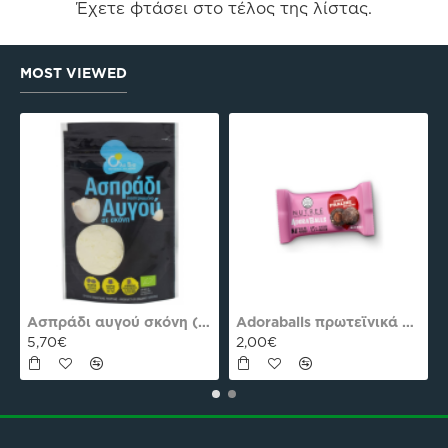
Έχετε φτάσει στο τέλος της λίστας.
MOST VIEWED
es Plus Pro
Ασπράδι αυγού σκόνη (Αλβουμίνη) Ola-Bio 50gr
Adoraballs πρωτεϊνικά μπαλάκια choco praline delight 40γρ Nutree Χ.ΓΛ
5,70€
2,00€