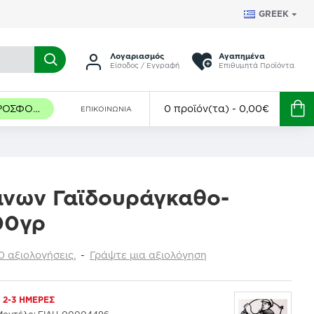
GREEK
Λογαριασμός
Αγαπημένα
Είσοδος / Εγγραφή
Επιθυμητά Προϊόντα
ΠΡΟΣΦΟΡΈΣ
0 προϊόν(τα) - 0,00€
ΕΠΙΚΟΙΝΩΝΊΑ
άνων Γαϊδουράγκαθο-
00γρ
 αξιολογήσεις.
-
Γράψτε μια αξιολόγηση
2-3 ΗΜΈΡΕΣ