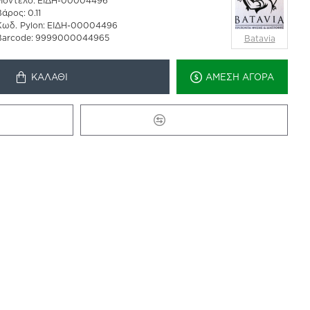
Μοντέλο:
ΕΙΔΗ-00004496
Βάρος:
0.11
Κωδ. Pylon:
ΕΙΔΗ-00004496
Barcode:
9999000044965
Batavia
ΚΑΛΆΘΙ
ΆΜΕΣΗ ΑΓΟΡΆ
Ό
ΣΎΓΚΡΙΣΗ