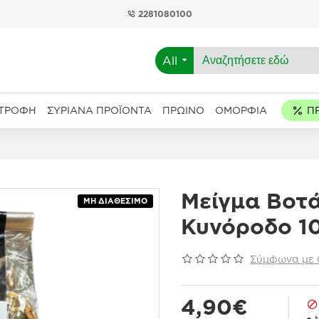
2281080100
All
ΑΤΡΟΦΉ
ΣΥΡΙΑΝΆ ΠΡΟΪΌΝΤΑ
ΠΡΩΙΝΌ
ΟΜΟΡΦΙΆ
Μείγμα Βοτ
ΜΗ ΔΙΑΘΈΣΙΜΟ
Κυνόροδο 1
Σύμφωνα με 0
4,90€