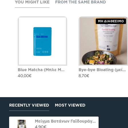
YOU MIGHT LIKE
FROM THE SAME BRAND
ΜΗ ΔΙΑΘΈΣΙΜΟ
Blue Matcha (Μπλε Μάτσα) Blue Matcha 70g
Bye-bye Bloating (μείγμα βοτάνων κατά του πρηξίματος) 30γρ
40,00€
8,70€
RECENTLY VIEWED
MOST VIEWED
Μείγμα Βοτάνων Γαϊδουράγκαθο-Κυνόροδο 100γρ
4,90€