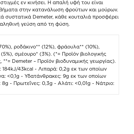
 στιγμές εν κινήσει. Η απαλή υφή του είναι
 βήματα στην κατανάλωση φρούτων και μούρων.
κά συστατικά Demeter, κάθε κουταλιά προσφέρει
 αληθινή γεύση από τη φύση.
70%), ροδάκινο** (12%), φράουλα** (10%),
 (5%), σμέουρο* (3%). (*= Προϊόν βιολογικής
, **= Demeter – Προϊόν βιοδυναμικής γεωργίας).
: 184kJ/43kcal - Λιπαρά: 0,2g εκ των οποίων
α: <0,1g - Υδατάνθρακες: 9g εκ των οποίων
 8g - Πρωτεΐνες: 0,3g - Αλάτι: <0,01g - Νάτριο: