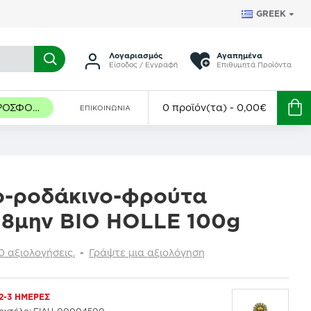
GREEK
Λογαριασμός
Αγαπημένα
Είσοδος / Εγγραφή
Επιθυμητά Προϊόντα
ΠΡΟΣΦΟΡΈΣ
0 προϊόν(τα) - 0,00€
ΕΠΙΚΟΙΝΩΝΊΑ
ο-ροδάκινο-φρούτα
 8μην ΒΙΟ HOLLE 100g
 αξιολογήσεις.
-
Γράψτε μια αξιολόγηση
2-3 ΗΜΈΡΕΣ