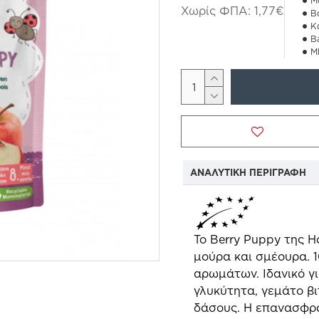
Μ
Χωρίς ΦΠΑ: 1,77€
Β
Κ
B
M
ΕΠΙΘΥΜΗΤ
ΑΝΑΛΥΤΙΚΉ ΠΕΡΙΓΡΑΦΉ
Το Berry Puppy της H
μούρα και σμέουρα. 
αρωμάτων. Ιδανικό γι
γλυκύτητα, γεμάτο βι
δάσους. Η επανασφρα