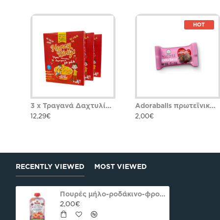
HOT
3 x Τραγανά Δαχτυλίδια με μέλι The Bee Bros
Adoraballs πρωτεϊνικά μπαλάκια choco praline delight 40γρ Nutree Χ.ΓΛ
12,29€
2,00€
RECENTLY VIEWED
MOST VIEWED
Πουρές μήλο-ροδάκινο-φρούτα δάσους από 8μην ΒΙΟ HOLLE 100g
2,00€