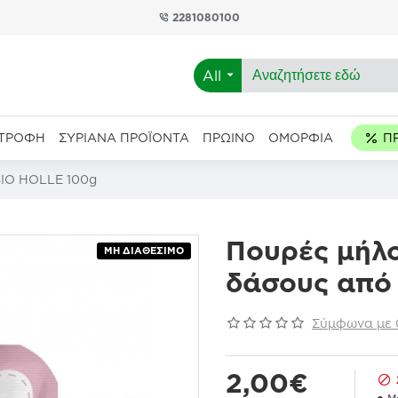
2281080100
All
ΑΤΡΟΦΉ
ΣΥΡΙΑΝΆ ΠΡΟΪΌΝΤΑ
ΠΡΩΙΝΌ
ΟΜΟΡΦΙΆ
ΒΙΟ HOLLE 100g
Πουρές μήλ
ΜΗ ΔΙΑΘΈΣΙΜΟ
δάσους από
Σύμφωνα με 0
2,00€