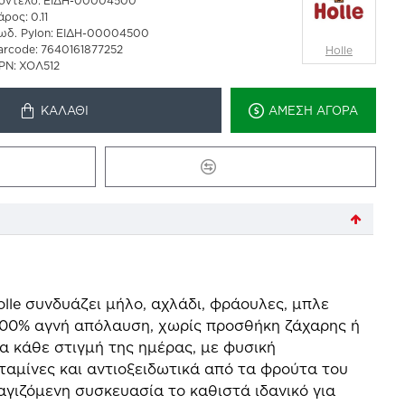
οντέλο:
ΕΙΔΗ-00004500
άρος:
0.11
ωδ. Pylon:
ΕΙΔΗ-00004500
arcode:
7640161877252
Holle
PN:
ΧΟΛ512
ΚΑΛΆΘΙ
ΆΜΕΣΗ ΑΓΟΡΆ
Ό
ΣΎΓΚΡΙΣΗ
olle συνδυάζει μήλο, αχλάδι, φράουλες, μπλε
100% αγνή απόλαυση, χωρίς προσθήκη ζάχαρης ή
α κάθε στιγμή της ημέρας, με φυσική
ταμίνες και αντιοξειδωτικά από τα φρούτα του
γιζόμενη συσκευασία το καθιστά ιδανικό για