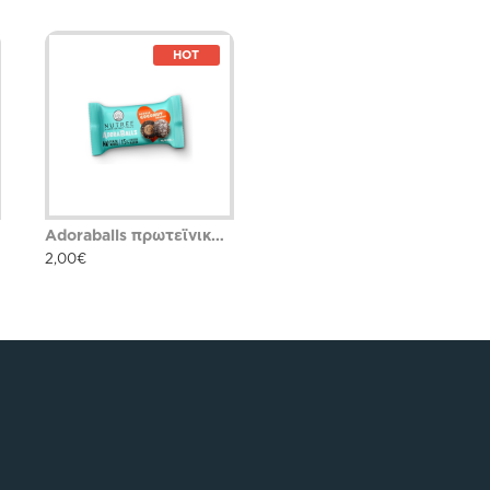
HOT
Adoraballs πρωτεϊνικά μπαλάκια double coconut dream 40γρ Nutree Χ.ΓΛ
2,00€