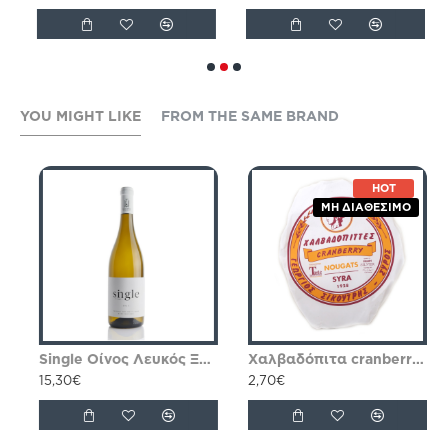
YOU MIGHT LIKE
FROM THE SAME BRAND
HOT
ΜΗ ΔΙΑΘΈΣΙΜΟ
Single Οίνος Λευκός Ξηρός Ποικιλιακός Παρά…Κόποις 750ml
Xαλβαδόπιτα cranberry Συκουτρής 70gr
15,30€
2,70€