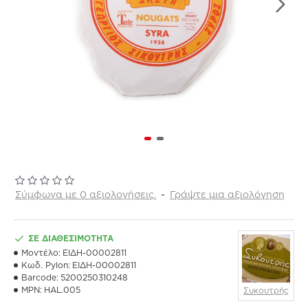
Σύμφωνα με 0 αξιολογήσεις.
-
Γράψτε μια αξιολόγηση
ΣΕ ΔΙΑΘΕΣΙΜΌΤΗΤΑ
Μοντέλο:
ΕΙΔΗ-00002811
Κωδ. Pylon:
ΕΙΔΗ-00002811
Barcode:
5200250310248
MPN:
HAL.005
Συκουτρής