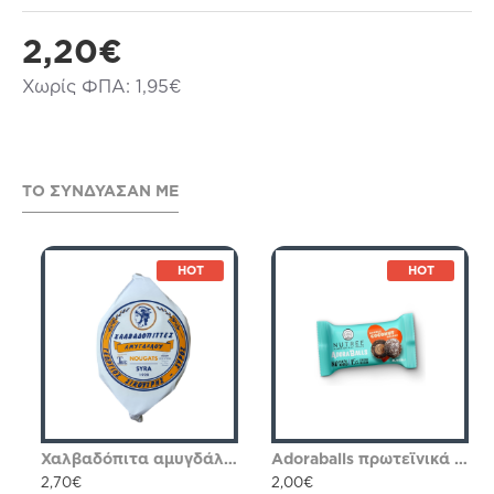
2,20€
Χωρίς ΦΠΑ: 1,95€
ΤΟ ΣΥΝΔΎΑΣΑΝ ΜΕ
HOT
HOT
Χαλβαδόπιτα αμυγδάλου Συκουτρής 90γρ
Adoraballs πρωτεϊνικά μπαλάκια double coconut dream 40γρ Nutree Χ.ΓΛ
2,70€
2,00€