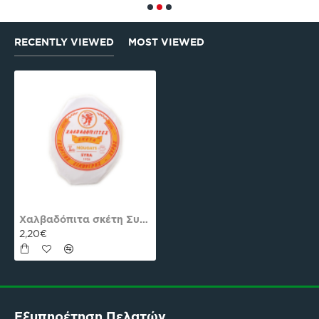
RECENTLY VIEWED
MOST VIEWED
Xαλβαδόπιτα σκέτη Συκουτρής 70gr
2,20€
Εξυπηρέτηση Πελατών