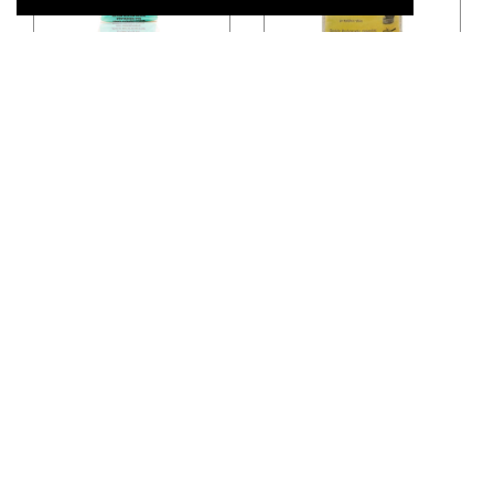
Αγρόκτημα Αντωνόπουλου
Αγρόκτημα Αντωνόπουλου
ΕΙΔΗ-00003890
ΕΙΔΗ-00002894
Κριτσίνια Ζέας ΒΙΟ
Τραχανάς Γλυκός Ζέας
Αντωνόπουλου 200γρ
Αντωνόπουλου 400g
4,60€
4,60€
Αγρόκτημα Αντωνόπουλου
Αγρόκτημα Αντωνόπουλου
ΕΙΔΗ-00002895
ΕΙΔΗ-00002832