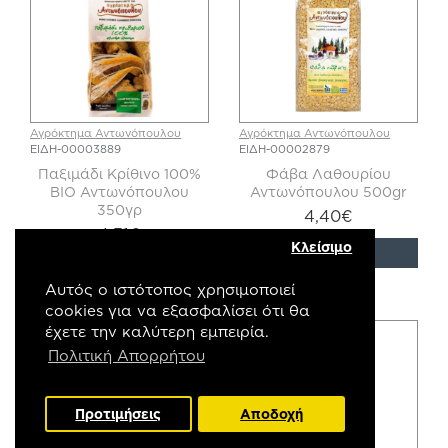
Αγρόκτημα Αντωνόπουλου
Αγρόκτημα Αντωνόπουλου
ΕΙΔΗ-00003889
ΕΙΔΗ-00002879
Παξιμάδι Κρίθινο 100%
Φάβα Λαθουρίου
ΒΙΟ Αντωνόπουλου
Αντωνόπουλου 500gr
350γρ
4,40€
4,31€
Κλείσιμο
Αυτός ο ιστότοπος χρησιμοποιεί
cookies για να εξασφαλίσει ότι θα
έχετε την καλύτερη εμπειρία.
Πολιτική Απορρήτου
Προτιμήσεις
Αποδοχή
FILTER PRODUCTS