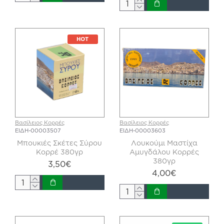
HOT
Βασίλειος Κορρές
Βασίλειος Κορρές
ΕΙΔΗ-00003507
ΕΙΔΗ-00003603
Μπουκιές Σκέτες Σύρου
Λουκούμι Μαστίχα
Κορρέ 380γρ
Αμυγδάλου Κορρές
380γρ
3,50€
4,00€