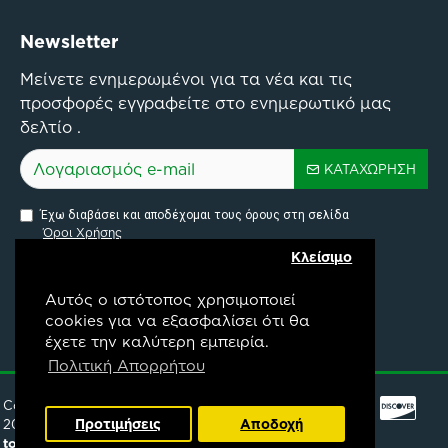
Newsletter
Μείνετε ενημερωμένοι για τα νέα και τις
προσφορές εγγραφείτε στο ενημερωτικό μας
δελτίο .
ΚΑΤΑΧΏΡΗΣΗ
Έχω διαβάσει και αποδέχομαι τους όρους στη σελίδα
Όροι Χρήσης
Κλείσιμο
Αυτός ο ιστότοπος χρησιμοποιεί
cookies για να εξασφαλίσει ότι θα
έχετε την καλύτερη εμπειρία.
Pylon Api Connectivity Project
Πολιτική Απορρήτου
Copyright ©
Προτιμήσεις
Αποδοχή
2025,
mpountouris.gr
topongeuseis.gr
.
FILTER PRODUCTS