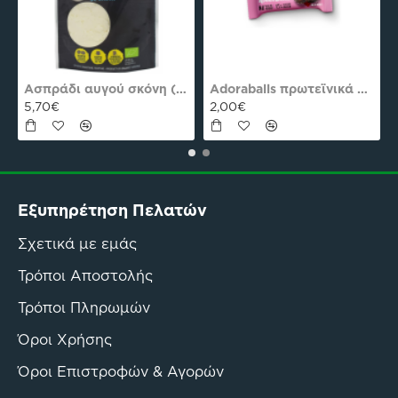
es Plus Pro
Ασπράδι αυγού σκόνη (Αλβουμίνη) Ola-Bio 50gr
Adoraballs πρωτεϊνικά μπαλάκια choco praline delight 40γρ Nutree Χ.ΓΛ
5,70€
2,00€
Εξυπηρέτηση Πελατών
Σχετικά με εμάς
Τρόποι Αποστολής
Τρόποι Πληρωμών
Όροι Χρήσης
Όροι Επιστροφών & Αγορών