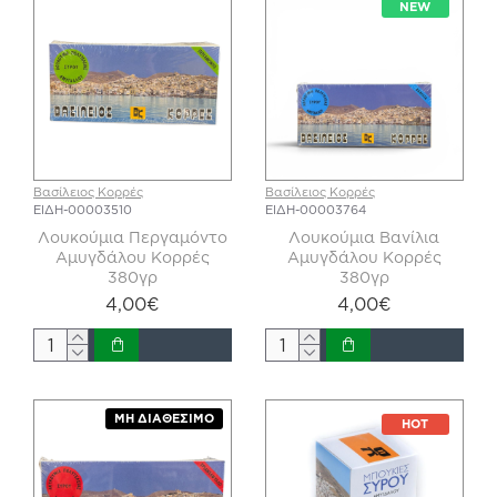
NEW
Βασίλειος Κορρές
Βασίλειος Κορρές
ΕΙΔΗ-00003510
ΕΙΔΗ-00003764
Λουκούμια Περγαμόντο
Λουκούμια Βανίλια
Αμυγδάλου Κορρές
Αμυγδάλου Κορρές
380γρ
380γρ
4,00€
4,00€
ΜΗ ΔΙΑΘΈΣΙΜΟ
HOT