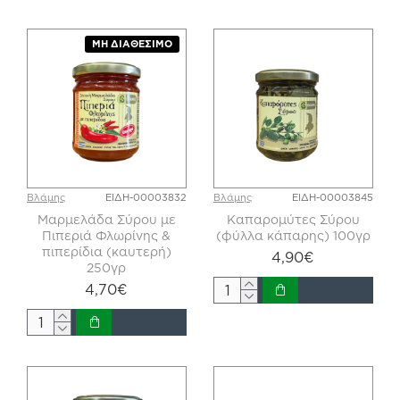
ΜΗ ΔΙΑΘΈΣΙΜΟ
Βλάμης
ΕΙΔΗ-00003832
Βλάμης
ΕΙΔΗ-00003845
Μαρμελάδα Σύρου με
Καπαρομύτες Σύρου
Πιπεριά Φλωρίνης &
(φύλλα κάπαρης) 100γρ
πιπερίδια (καυτερή)
4,90€
250γρ
4,70€