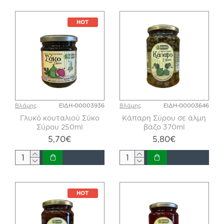
HOT
Βλάμης
ΕΙΔΗ-00003936
Βλάμης
ΕΙΔΗ-00003646
Γλυκό κουταλιού Σύκο
Κάπαρη Σύρου σε άλμη
Σύρου 250ml
βάζο 370ml
5,70€
5,80€
HOT