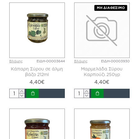
ΜΗ ΔΙΑΘΈΣΙΜΟ
Βλάμης
ΕΙΔΗ-00003644
Βλάμης
ΕΙΔΗ-00003930
Κάπαρη Σύρου σε άλμη
Μαρμελάδα Σύρου
βάζο 212ml
Καρπούζι 250γρ
4,40€
4,40€