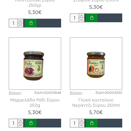
250γρ
5,30€
5,30€
Βλάμης
ΕΙΔΗ-00003648
Βλάμης
ΕΙΔΗ-00003935
Μαρμελάδα Ρόδι Σύρου
Γλυκό κουταλιού
250g
Νεράντζι Σύρου 250ml
5,30€
5,70€