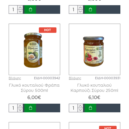
HOT
Βλάμης
ΕΙΔΗ-00003942
Βλάμης
ΕΙΔΗ-00003931
Γλυκό κουταλιού Φράπα
Γλυκό κουταλιού
Σύρου 500ml
Καρπούζι Σύρου 250ml
6,00€
6,10€
HOT