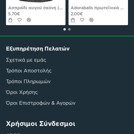
es Plus Pro
Ασπράδι αυγού σκόνη (Αλβουμίνη) Ola-Bio 50gr
Adoraballs πρωτεϊνικά μπαλάκια choco praline delight 40γρ Nutree Χ.ΓΛ
5,70€
2,00€
Εξυπηρέτηση Πελατών
Σχετικά με εμάς
Τρόποι Αποστολής
Τρόποι Πληρωμών
Όροι Χρήσης
Όροι Επιστροφών & Αγορών
Χρήσιμοι Σύνδεσμοι