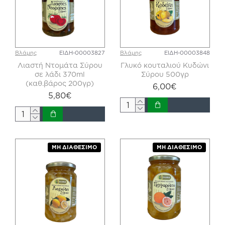
Βλάμης
ΕΙΔΗ-00003827
Βλάμης
ΕΙΔΗ-00003848
Λιαστή Ντομάτα Σύρου
Γλυκό κουταλιού Κυδώνι
σε λάδι 370ml
Σύρου 500γρ
(καθ.βάρος 200γρ)
6,00€
5,80€
ΜΗ ΔΙΑΘΈΣΙΜΟ
ΜΗ ΔΙΑΘΈΣΙΜΟ