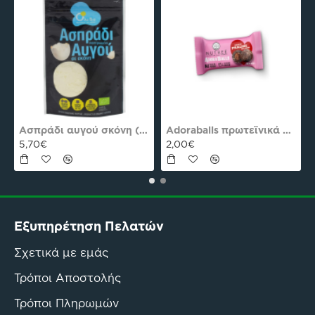
Πεπτίδια Κολλαγόνου 294g Natures Plus
Βερβερίνη 1500mg 60 Κάψ. Natures Plus Pro
56,61€
56,90€
Εξυπηρέτηση Πελατών
Σχετικά με εμάς
Τρόποι Αποστολής
Τρόποι Πληρωμών