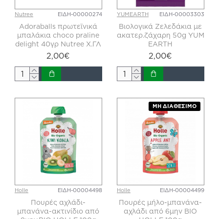
Nutree
ΕΙΔΗ-00000274
YUMEARTH
ΕΙΔΗ-00003303
Adoraballs πρωτεϊνικά
Βιολογικά Ζελεδάκια με
μπαλάκια choco praline
ακατερ.ζάχαρη 50g YUM
delight 40γρ Nutree Χ.ΓΛ
EARTH
2,00€
2,00€
ΜΗ ΔΙΑΘΈΣΙΜΟ
Holle
ΕΙΔΗ-00004498
Holle
ΕΙΔΗ-00004499
Πουρές αχλάδι-
Πουρές μήλο-μπανάνα-
μπανάνα-ακτινίδιο από
αχλάδι από 6μην ΒΙΟ