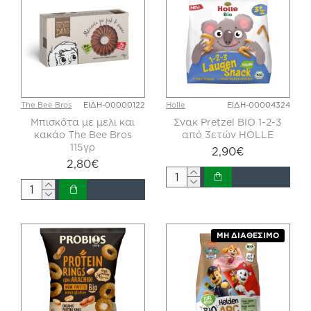
The Bee Bros
ΕΙΔΗ-00000122
Holle
ΕΙΔΗ-00004324
Μπισκότα με μελι και
Σνακ Pretzel BIO 1-2-3
κακάο The Bee Bros
από 3ετών HOLLE
115γρ
2,90€
2,80€
ΜΗ ΔΙΑΘΈΣΙΜΟ