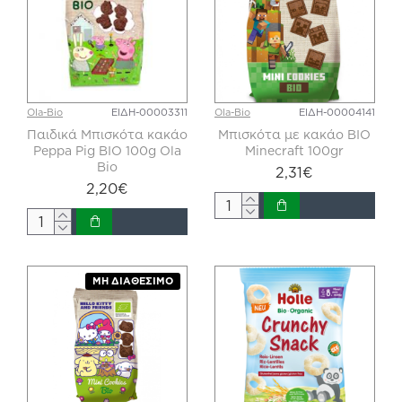
Ola-Bio
ΕΙΔΗ-00003311
Ola-Bio
ΕΙΔΗ-00004141
Παιδικά Μπισκότα κακάο
Μπισκότα με κακάο BIO
Peppa Pig BIO 100g Ola
Minecraft 100gr
Bio
2,31€
2,20€
ΜΗ ΔΙΑΘΈΣΙΜΟ