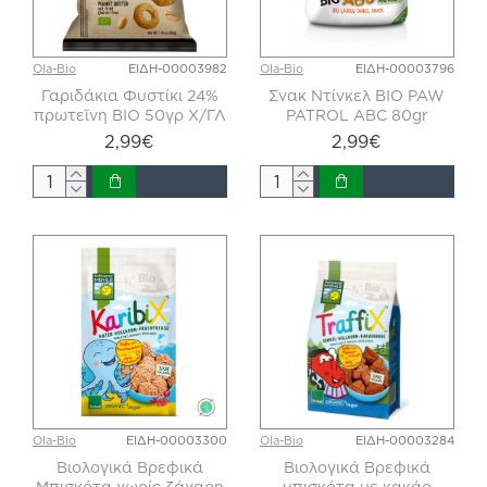
Ola-Bio
ΕΙΔΗ-00003982
Ola-Bio
ΕΙΔΗ-00003796
Γαριδάκια Φυστίκι 24%
Σνακ Ντίνκελ BIO PAW
πρωτεϊνη ΒΙΟ 50γρ Χ/ΓΛ
PATROL ABC 80gr
2,99€
2,99€
Ola-Bio
ΕΙΔΗ-00003300
Ola-Bio
ΕΙΔΗ-00003284
Βιολογικά Βρεφικά
Βιολογικά Βρεφικά
Μπισκότα χωρίς ζάχαρη
μπισκότα με κακάο