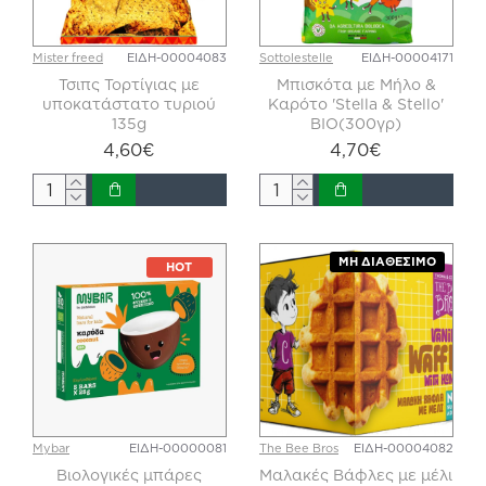
Mister freed
ΕΙΔΗ-00004083
Sottolestelle
ΕΙΔΗ-00004171
Τσιπς Τορτίγιας με
Μπισκότα με Μήλο &
υποκατάστατο τυριού
Καρότο 'Stella & Stello'
135g
ΒΙΟ(300γρ)
4,60€
4,70€
ΜΗ ΔΙΑΘΈΣΙΜΟ
HOT
Mybar
ΕΙΔΗ-00000081
The Bee Bros
ΕΙΔΗ-00004082
Βιολογικές μπάρες
Μαλακές Βάφλες με μέλι