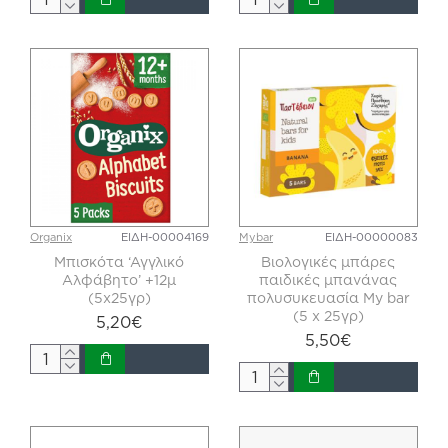
Organix
ΕΙΔΗ-00004169
Mybar
ΕΙΔΗ-00000083
Μπισκότα ‘Αγγλικό
Βιολογικές μπάρες
Αλφάβητο’ +12μ
παιδικές μπανάνας
(5x25γρ)
πολυσυκευασία My bar
(5 x 25γρ)
5,20€
5,50€