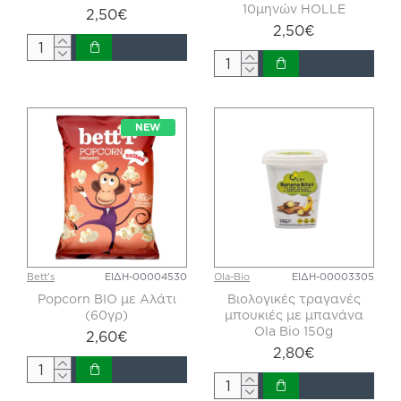
10μηνών HOLLE
2,50€
2,50€
NEW
Bett's
ΕΙΔΗ-00004530
Ola-Bio
ΕΙΔΗ-00003305
Popcorn ΒΙΟ με Αλάτι
Βιολογικές τραγανές
(60γρ)
μπουκιές με μπανάνα
Ola Bio 150g
2,60€
2,80€