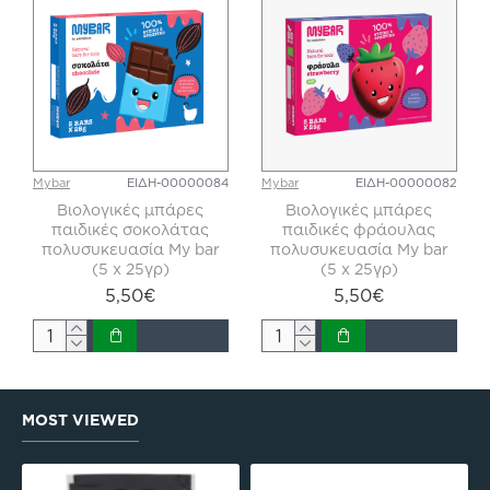
Mybar
ΕΙΔΗ-00000084
Mybar
ΕΙΔΗ-00000082
Βιολογικές μπάρες
Βιολογικές μπάρες
παιδικές σοκολάτας
παιδικές φράουλας
πολυσυκευασία My bar
πολυσυκευασία My bar
(5 x 25γρ)
(5 x 25γρ)
5,50€
5,50€
MOST VIEWED