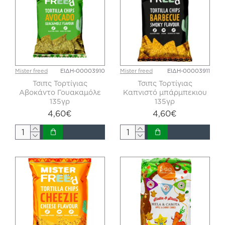
Mister freed
ΕΙΔΗ-00003910
Mister freed
ΕΙΔΗ-00003911
Τσιπς Τορτίγιας
Τσιπς Τορτίγιας
Αβοκάντο Γουακαμόλε
Καπνιστό μπάρμπεκιου
135γρ
135γρ
4,60€
4,60€