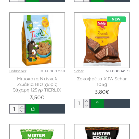
NEW
Bohlsener
ΕΙΔΗ-00003991
Schar
ΕΙΔΗ-00004531
Μπισκότα Ντίνκελ
Σοκοφρέτα Χ.ΓΛ Schar
Ζωάκια ΒΙΟ χωρίς
105g
ζάχαρη 125γρ TIERLIX
3,80€
3,50€