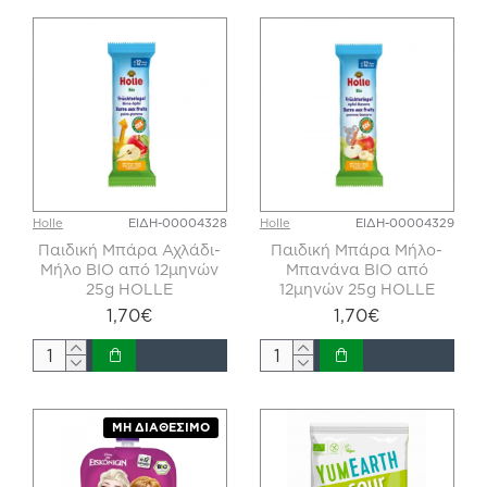
Holle
ΕΙΔΗ-00004328
Holle
ΕΙΔΗ-00004329
Παιδική Μπάρα Αχλάδι-
Παιδική Μπάρα Μήλο-
Μήλο ΒΙΟ από 12μηνών
Μπανάνα ΒΙΟ από
25g HOLLE
12μηνών 25g HOLLE
1,70€
1,70€
ΜΗ ΔΙΑΘΈΣΙΜΟ