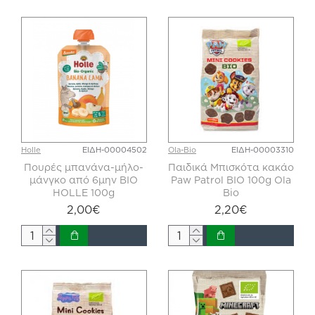
Holle
ΕΙΔΗ-00004502
Ola-Bio
ΕΙΔΗ-00003310
Πουρές μπανάνα-μήλο-
Παιδικά Μπισκότα κακάο
μάνγκο από 6μην ΒΙΟ
Paw Patrol BIO 100g Ola
HOLLE 100g
Bio
2,00€
2,20€