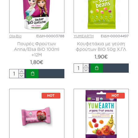
Ola-Bio
ΕΙΔΗ-00003788
YUMEARTH
ΕΙΔΗ-00004497
Πουρές Φρούτων
Κουφετάκια με γεύση
Anna/Elsa ΒΙΟ 100ml
φρούτων BIO 50g Χ.ΓΛ
+12Μ
1,90€
1,80€
HOT
HOT