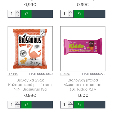
0,99€
0,99€
Ola-Bio
ΕΙΔΗ-00004060
Nutree
ΕΙΔΗ-00000272
Βιολογικά Σνακ
Βιολογική μπάρα
Καλαμποκιού με κέτσαπ
γλυκοπατατα-κακάο
ΜΙΝΙ Biosaurus 15g
30g Kiddo Χ.ΓΛ
0,99€
1,60€