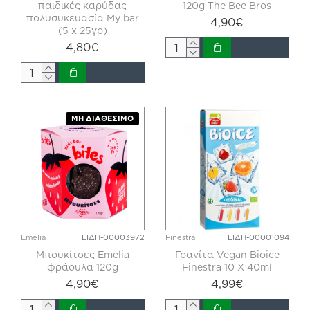
παιδικές καρύδας
120g The Bee Bros
πολυσυκευασία My bar
4,90€
(5 x 25γρ)
4,80€
ΜΗ ΔΙΑΘΈΣΙΜΟ
Emelia
ΕΙΔΗ-00003972
Finestra
ΕΙΔΗ-00001094
Μπουκίτσες Emelia
Γρανίτα Vegan Bioice
φράουλα 120g
Finestra 10 Χ 40ml
4,90€
4,99€