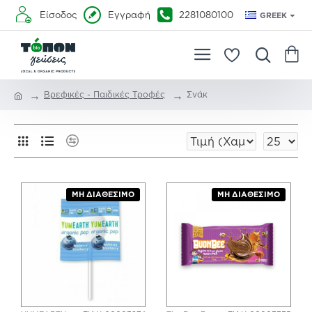
Είσοδος
Εγγραφή
2281080100
GREEK
Βρεφικές - Παιδικές Τροφές
Σνάκ
ΜΗ ΔΙΑΘΈΣΙΜΟ
ΜΗ ΔΙΑΘΈΣΙΜΟ