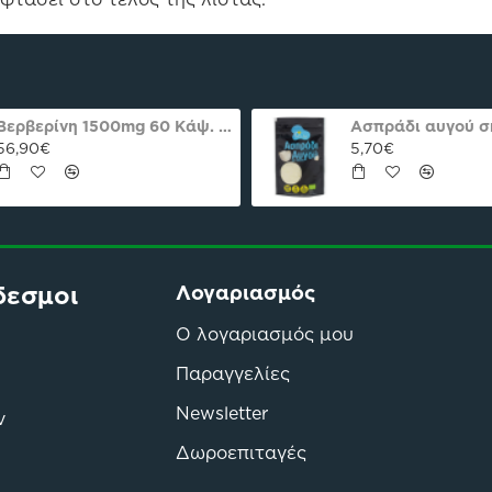
Βερβερίνη 1500mg 60 Κάψ. Natures Plus Pro
56,90€
5,70€
δεσμοι
Λογαριασμός
Ο λογαριασμός μου
Παραγγελίες
Newsletter
ν
Δωροεπιταγές