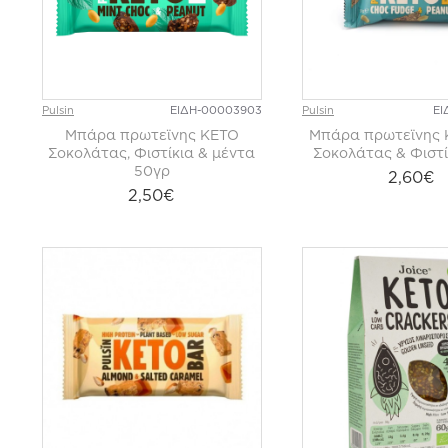
Pulsin
ΕΙΔΗ-00003903
Pulsin
ΕΙ
Μπάρα πρωτεϊνης ΚΕΤΟ
Μπάρα πρωτεϊνης 
Σοκολάτας, Φιστίκια & μέντα
Σοκολάτας & Φιστί
50γρ
2,60€
2,50€