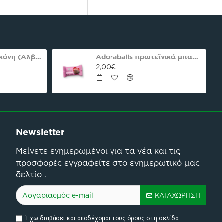
Ασπράδι αυγού σκόνη (Αλβουμίνη) Ola-Bio 50gr
Adoraballs πρωτεϊνικά μπαλάκια choco praline delight 40γρ Nutree Χ.ΓΛ
2,00€
Newsletter
Μείνετε ενημερωμένοι για τα νέα και τις
προσφορές εγγραφείτε στο ενημερωτικό μας
δελτίο .
ΚΑΤΑΧΏΡΗΣΗ
Έχω διαβάσει και αποδέχομαι τους όρους στη σελίδα