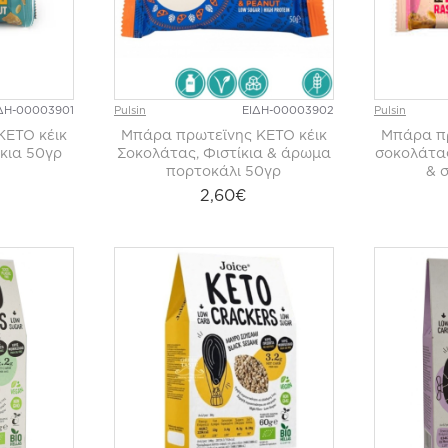
ΔΗ-00003901
Pulsin
ΕΙΔΗ-00003902
Pulsin
ΚΕΤΟ κέικ
Μπάρα πρωτεϊνης ΚΕΤΟ κέικ
Μπάρα πρ
κια 50γρ
Σοκολάτας, Φιστίκια & άρωμα
σοκολάτας
πορτοκάλι 50γρ
& 
2,60€