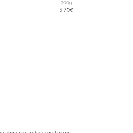
200g
5,70€
φτάσει στο τέλος της λίστας.