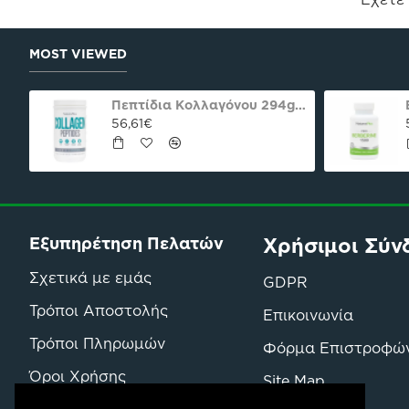
MOST VIEWED
oco praline delight 40γρ Nutree Χ.ΓΛ
Πεπτίδια Κολλαγόνου 294g Natures Plus
56,61€
Χρήσιμοι Σύν
Εξυπηρέτηση Πελατών
Σχετικά με εμάς
GDPR
Τρόποι Αποστολής
Επικοινωνία
Τρόποι Πληρωμών
Φόρμα Επιστροφώ
Όροι Χρήσης
Site Map