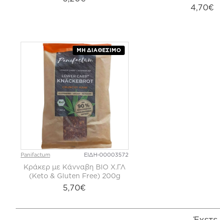
4,70€
ΜΗ ΔΙΑΘΈΣΙΜΟ
Panifactum
ΕΙΔΗ-00003572
Κράκερ με Κάνναβη ΒΙΟ Χ.ΓΛ
(Keto & Gluten Free) 200g
5,70€
Έχετε 