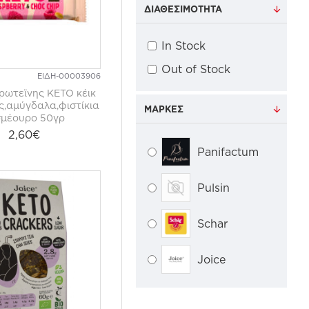
ΔΙΑΘΕΣΙΜΌΤΗΤΑ
In Stock
Out of Stock
ΕΙΔΗ-00003906
ωτεϊνης ΚΕΤΟ κέικ
,αμύγδαλα,φιστίκια
ΜΆΡΚΕΣ
σμέουρο 50γρ
2,60€
Panifactum
Pulsin
Schar
Joice