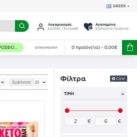
GREEK
Λογαριασμός
Αγαπημένα
Είσοδος / Εγγραφή
Επιθυμητά Προϊόντα
ΠΡΟΣΦΟΡΈΣ
0 προϊόν(τα) - 0,00€
ΕΠΙΚΟΙΝΩΝΊΑ
Φίλτρα
Clear
Εμφάνιση:
ΤΙΜΉ
€
€