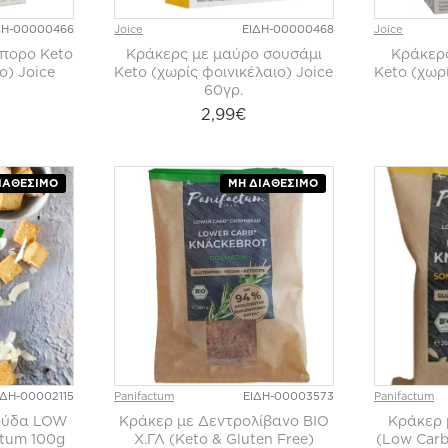
ΔΗ-00000466
Joice
ΕΙΔΗ-00000468
Joice
σπορο Keto
Κράκερς με μαύρο σουσάμι
Κράκερς
ο) Joice
Keto (χωρίς φοινικέλαιο) Joice
Keto (χωρί
60γρ.
2,99€
ΙΑΘΈΣΙΜΟ
ΜΗ ΔΙΑΘΈΣΙΜΟ
ΙΔΗ-00002115
Panifactum
ΕΙΔΗ-00003573
Panifactum
αρύδα LOW
Κράκερ με Δεντρολίβανο ΒΙΟ
Κράκερ 
ctum 100g
Χ.ΓΛ (Keto & Gluten Free)
(Low Carb