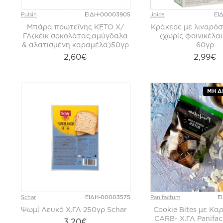
Pulsin
ΕΙΔΗ-00003905
Joice
ΕΙ
Μπάρα πρωτεϊνης ΚΕΤΟ Χ/
Κράκερς με λιναρό
ΓΛ(κέικ σοκολάτας,αμύγδαλα
(χωρίς φοινικέλαι
& αλατισμένη καραμέλα)50γρ
60γρ
2,60€
2,99€
ΜΗ Δ
Schar
ΕΙΔΗ-00003575
Panifactum
Ε
Ψωμί Λευκό Χ.ΓΛ 250γρ Schar
Cookie Bites με Κ
CARB- Χ.ΓΛ Panifa
3,20€