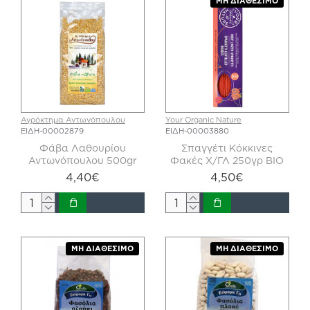
ΜΗ ΔΙΑΘΈΣΙΜΟ
Αγρόκτημα Αντωνόπουλου
Your Organic Nature
ΕΙΔΗ-00002879
ΕΙΔΗ-00003880
Φάβα Λαθουρίου
Σπαγγέτι Κόκκινες
Αντωνόπουλου 500gr
Φακές Χ/ΓΛ 250γρ ΒΙΟ
4,40€
4,50€
ΜΗ ΔΙΑΘΈΣΙΜΟ
ΜΗ ΔΙΑΘΈΣΙΜΟ