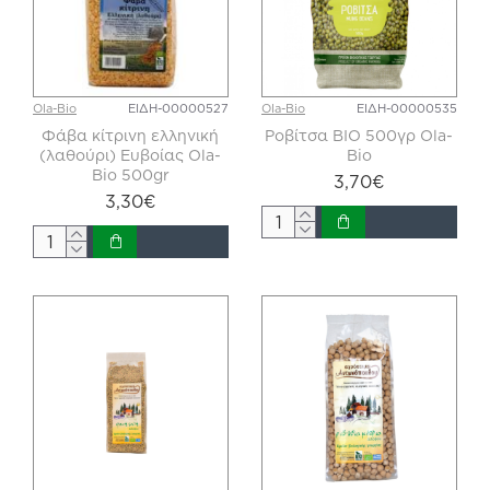
Ola-Bio
ΕΙΔΗ-00000527
Ola-Bio
ΕΙΔΗ-00000535
Φάβα κίτρινη ελληνική
Ροβίτσα ΒΙΟ 500γρ Ola-
(λαθούρι) Ευβοίας Ola-
Bio
Bio 500gr
3,70€
3,30€