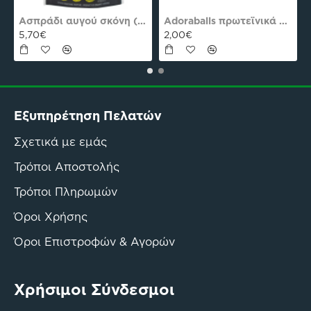
es Plus Pro
Ασπράδι αυγού σκόνη (Αλβουμίνη) Ola-Bio 50gr
Adoraballs πρωτεϊνικά μπαλάκια choco praline delight 40γρ Nutree Χ.ΓΛ
5,70€
2,00€
Εξυπηρέτηση Πελατών
Σχετικά με εμάς
Τρόποι Αποστολής
Τρόποι Πληρωμών
Όροι Χρήσης
Όροι Επιστροφών & Αγορών
Χρήσιμοι Σύνδεσμοι