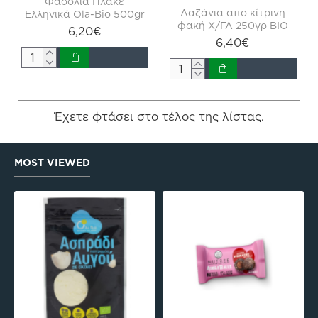
Φασόλια Πλακέ
Λαζάνια απο κίτρινη
Ελληνικά Ola-Bio 500gr
φακή Χ/ΓΛ 250γρ ΒΙΟ
6,20€
6,40€
Έχετε φτάσει στο τέλος της λίστας.
MOST VIEWED