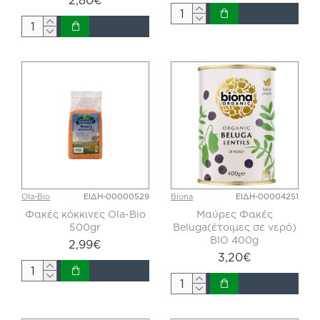
Ola-Bio
ΕΙΔΗ-00000529
Biona
ΕΙΔΗ-00004251
Φακές κόκκινες Ola-Bio
Μαύρες Φακές
500gr
Beluga(έτοιμες σε νερό)
BIO 400g
2,99€
3,20€