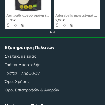
es Plus Pro
Ασπράδι αυγού σκόνη (Αλβουμίνη) Ola-Bio 50gr
Adoraballs πρωτεϊνικά μπαλάκια choco praline delight 40γρ Nutree Χ.ΓΛ
5,70€
2,00€
Εξυπηρέτηση Πελατών
Σχετικά με εμάς
Τρόποι Αποστολής
Τρόποι Πληρωμών
Όροι Χρήσης
Όροι Επιστροφών & Αγορών