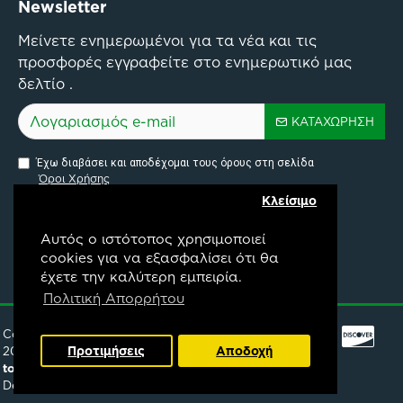
Newsletter
Μείνετε ενημερωμένοι για τα νέα και τις
προσφορές εγγραφείτε στο ενημερωτικό μας
δελτίο .
ΚΑΤΑΧΏΡΗΣΗ
Έχω διαβάσει και αποδέχομαι τους όρους στη σελίδα
Όροι Χρήσης
Κλείσιμο
Αυτός ο ιστότοπος χρησιμοποιεί
cookies για να εξασφαλίσει ότι θα
έχετε την καλύτερη εμπειρία.
Pylon Api Connectivity Project
Πολιτική Απορρήτου
Copyright ©
Προτιμήσεις
Αποδοχή
2025,
mpountouris.gr
topongeuseis.gr
.
FILTER PRODUCTS
Developed by