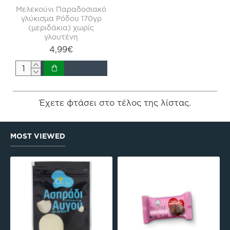
Μελεκούνι Παραδοσιακό
γλύκισμα Ρόδου 170γρ
(μεριδάκια) χωρίς
γλουτένη
4,99€
Έχετε φτάσει στο τέλος της λίστας.
MOST VIEWED