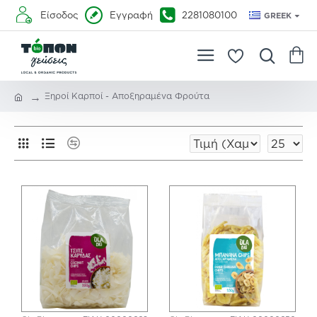
Είσοδος
Εγγραφή
2281080100
GREEK
Ξηροί Καρποί - Αποξηραμένα Φρούτα