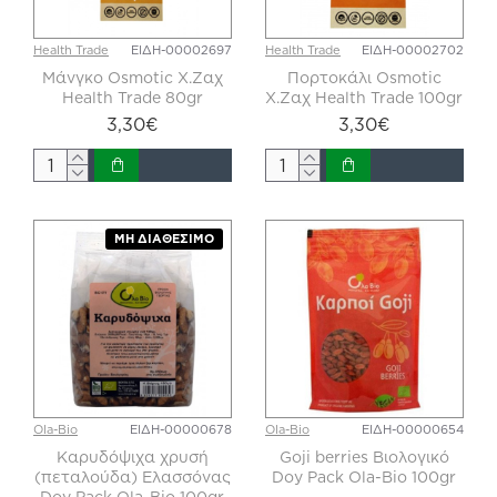
Health Trade
ΕΙΔΗ-00002697
Health Trade
ΕΙΔΗ-00002702
Μάνγκο Osmotic X.Zαχ
Πορτοκάλι Osmotic
Health Trade 80gr
X.Zαχ Health Trade 100gr
3,30€
3,30€
ΜΗ ΔΙΑΘΈΣΙΜΟ
Ola-Bio
ΕΙΔΗ-00000678
Ola-Bio
ΕΙΔΗ-00000654
Καρυδόψιχα χρυσή
Goji berries Βιολογικό
(πεταλούδα) Ελασσόνας
Doy Pack Ola-Bio 100gr
Doy Pack Ola-Bio 100gr