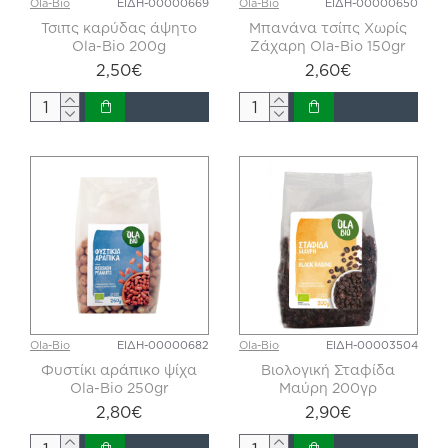
Ola-Bio
ΕΙΔΗ-00000669
Ola-Bio
ΕΙΔΗ-00000650
Τσιπς καρύδας άψητο
Μπανάνα τσίπς Χωρίς
Ola-Bio 200g
Ζάχαρη Ola-Bio 150gr
2,50€
2,60€
Ola-Bio
ΕΙΔΗ-00000682
Ola-Bio
ΕΙΔΗ-00003504
Φυστίκι αράπικο ψίχα
Βιολογική Σταφίδα
Ola-Bio 250gr
Μαύρη 200γρ
2,80€
2,90€