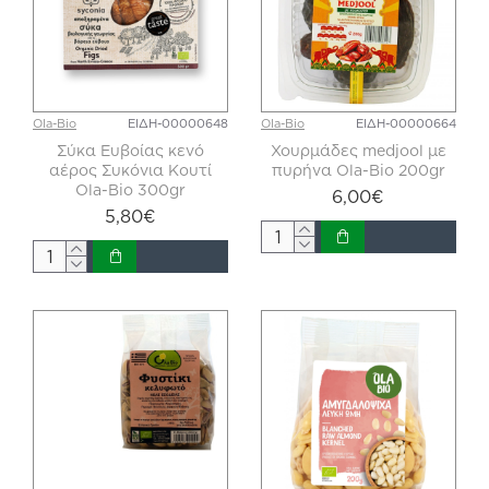
Ola-Bio
ΕΙΔΗ-00000648
Ola-Bio
ΕΙΔΗ-00000664
Σύκα Ευβοίας κενό
Χουρμάδες medjool με
αέρος Συκόνια Κουτί
πυρήνα Ola-Bio 200gr
Ola-Bio 300gr
6,00€
5,80€