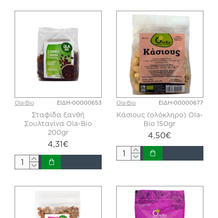
Ola-Bio
ΕΙΔΗ-00000653
Ola-Bio
ΕΙΔΗ-00000677
Σταφίδα ξανθή
Κάσιους (ολόκληρο) Ola-
Σουλτανίνα Ola-Bio
Bio 150gr
200gr
4,50€
4,31€