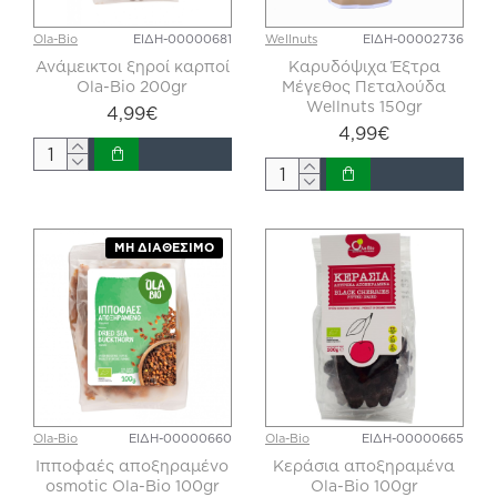
Ola-Bio
ΕΙΔΗ-00000681
Wellnuts
ΕΙΔΗ-00002736
Ανάμεικτοι ξηροί καρποί
Καρυδόψιχα Έξτρα
Ola-Bio 200gr
Μέγεθος Πεταλούδα
Wellnuts 150gr
4,99€
4,99€
ΜΗ ΔΙΑΘΈΣΙΜΟ
Ola-Bio
ΕΙΔΗ-00000660
Ola-Bio
ΕΙΔΗ-00000665
Ιπποφαές αποξηραμένο
Κεράσια αποξηραμένα
osmotic Ola-Bio 100gr
Ola-Bio 100gr