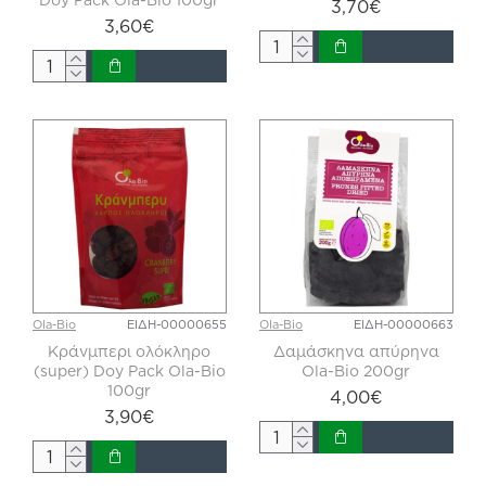
3,70€
3,60€
Ola-Bio
ΕΙΔΗ-00000655
Ola-Bio
ΕΙΔΗ-00000663
Κράνμπερι ολόκληρο
Δαμάσκηνα απύρηνα
(super) Doy Pack Ola-Bio
Ola-Bio 200gr
100gr
4,00€
3,90€