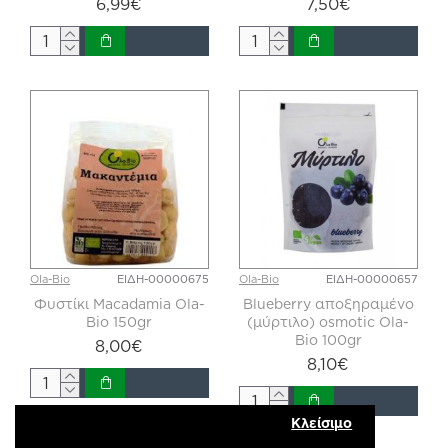
6,99€
7,50€
Ola-Bio
ΕΙΔΗ-00000675
Ola-Bio
ΕΙΔΗ-00000657
Φυστίκι Macadamia Ola-
Blueberry αποξηραμένο
Bio 150gr
(μύρτιλο) osmotic Ola-
Bio 100gr
8,00€
8,10€
Κλείσιμο