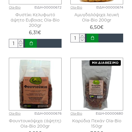
Ola-Bio
ΕΙΔΗ-00000672
Ola-Bio
ΕΙΔΗ-00000674
Φυστίκι Κελυφωτό
Αμυγδαλόψιχα λευκή
άψητο Ευβοιας Ola-Bio
Ola-Bio 200gr
200gr
6,50€
6,31€
ΜΗ ΔΙΑΘΈΣΙΜΟ
Ola-Bio
ΕΙΔΗ-00000676
Ola-Bio
ΕΙΔΗ-00000680
Φουντουκόψιχα (άψητη)
Καρύδια Πεκάν Ola-Bio
Ola-Bio 200gr
150gr