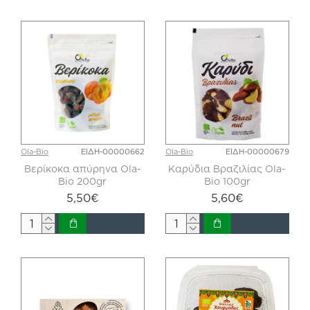
Ola-Bio
ΕΙΔΗ-00000662
Ola-Bio
ΕΙΔΗ-00000679
Βερίκοκα απύρηνα Ola-
Καρύδια Βραζιλίας Ola-
Bio 200gr
Bio 100gr
5,50€
5,60€