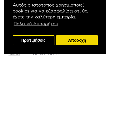
Αυτός ο ιστότοπος χρησιμοποιεί
ΜΗ ΔΙΑΘΈΣΙΜΟ
cookies για να εξασφαλίσει ότι θα
έχετε την καλύτερη εμπειρία.
Πολιτική Απορρήτου
Προτιμήσεις
Αποδοχή
FILTER PRODUCTS
Ola-Bio
ΕΙΔΗ-00000673
Φυστίκι Κελυφωτό
άψητο ψύχα Ola-Bio
120gr
8,31€
Έχετε φτάσει στο τέλος της λίστας.
MOST VIEWED