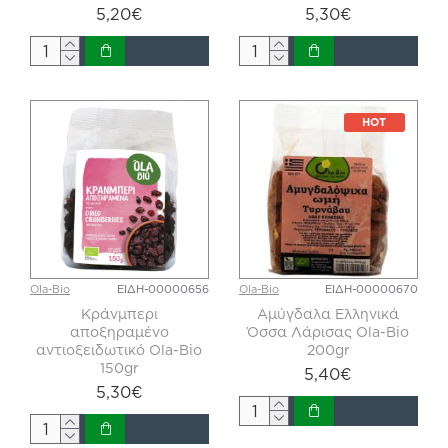
5,20€
5,30€
HOT
Ola-Bio
ΕΙΔΗ-00000656
Ola-Bio
ΕΙΔΗ-00000670
Κράνμπερι
Αμύγδαλα Ελληνικά
αποξηραμένο
Όσσα Λάρισας Ola-Bio
αντιοξειδωτικό Ola-Bio
200gr
150gr
5,40€
5,30€