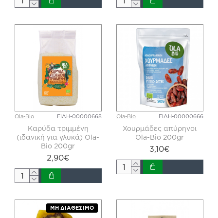
Ola-Bio
ΕΙΔΗ-00000668
Ola-Bio
ΕΙΔΗ-00000666
Καρύδα τριμμένη
Χουρμάδες απύρηνοι
(ιδανική για γλυκά) Ola-
Ola-Bio 200gr
Bio 200gr
3,10€
2,90€
ΜΗ ΔΙΑΘΈΣΙΜΟ