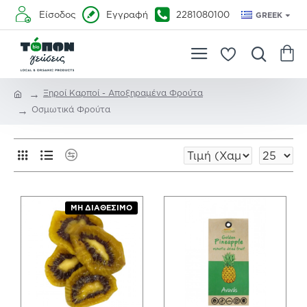
Είσοδος
Εγγραφή
2281080100
GREEK
Ξηροί Καρποί - Αποξηραμένα Φρούτα
Οσμωτικά Φρούτα
ΜΗ ΔΙΑΘΈΣΙΜΟ