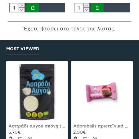
Έχετε φτάσει στο τέλος της λίστας.
MOST VIEWED
es Plus Pro
Ασπράδι αυγού σκόνη (Αλβουμίνη) Ola-Bio 50gr
Adoraballs πρωτεϊνικά μπαλάκια choco praline delight 40γρ Nutree Χ.ΓΛ
5,70€
2,00€