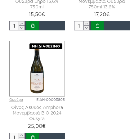
ΟυΣύρα Ξηρό 13,6%
Μονεμβασιά ΟυΣύρα
750ml
750ml 13.6%
15,50€
17,20€
ΜΗ ΔΙΑΘΈΣΙΜΟ
Ουσύρα
ΕΙΔΗ-00003805
Οίνος Λευκός Amphora
Μονεμβασιά ΒΙΟ 2024
Ousyra
25,00€