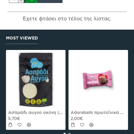
Έχετε φτάσει στο τέλος της λίστας.
MOST VIEWED
es Plus Pro
Ασπράδι αυγού σκόνη (Αλβουμίνη) Ola-Bio 50gr
Adoraballs πρωτεϊνικά μπαλάκια choco praline delight 40γρ Nutree Χ.ΓΛ
5,70€
2,00€