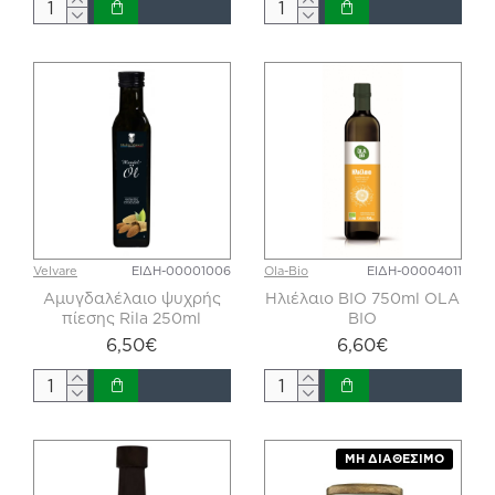
Velvare
ΕΙΔΗ-00001006
Ola-Bio
ΕΙΔΗ-00004011
Αμυγδαλέλαιο ψυχρής
Ηλιέλαιο ΒΙΟ 750ml OLA
πίεσης Rila 250ml
BIO
6,50€
6,60€
ΜΗ ΔΙΑΘΈΣΙΜΟ