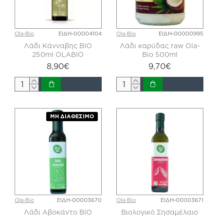
Ola-Bio
ΕΙΔΗ-00004104
Ola-Bio
ΕΙΔΗ-00000995
Λάδι Κάνναβης BIO
Λάδι καρύδας raw Ola-
250ml OLABIO
Bio 500ml
8,90€
9,70€
ΜΗ ΔΙΑΘΈΣΙΜΟ
Ola-Bio
ΕΙΔΗ-00003670
Ola-Bio
ΕΙΔΗ-00003671
Λάδι Αβοκάντο ΒΙΟ
Βιολογικό Σησαμέλαιο