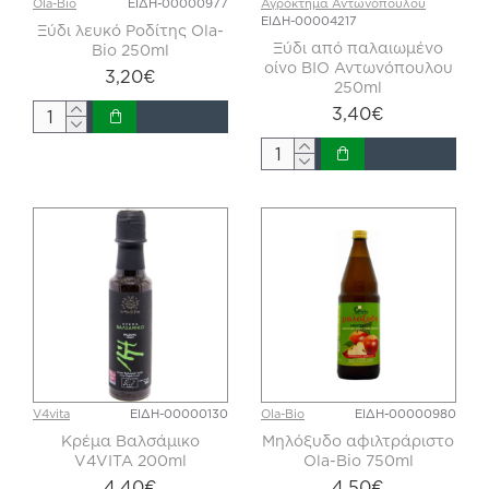
Ola-Bio
ΕΙΔΗ-00000977
Αγρόκτημα Αντωνόπουλου
ΕΙΔΗ-00004217
Ξύδι λευκό Ροδίτης Ola-
Ξύδι από παλαιωμένο
Bio 250ml
οίνο ΒΙΟ Αντωνόπουλου
3,20€
250ml
3,40€
V4vita
ΕΙΔΗ-00000130
Ola-Bio
ΕΙΔΗ-00000980
Κρέμα Βαλσάμικο
Μηλόξυδο αφιλτράριστο
V4VITA 200ml
Ola-Bio 750ml
4,40€
4,50€