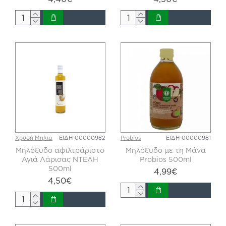
Χρυσή Μηλιά
ΕΙΔΗ-00000982
Probios
ΕΙΔΗ-00000981
Μηλόξυδο αφιλτράριστο
Μηλόξυδο με τη Μάνα
Αγιά Λάρισας ΝΤΕΛΗ
Probios 500ml
500ml
4,99€
4,50€