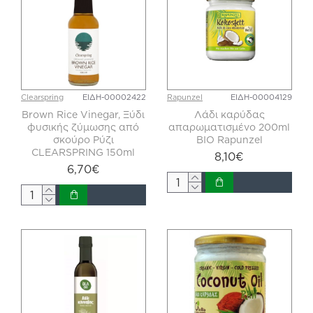
Clearspring
ΕΙΔΗ-00002422
Rapunzel
ΕΙΔΗ-00004129
Brown Rice Vinegar, Ξύδι
Λάδι καρύδας
φυσικής ζύμωσης από
απαρωματισμένο 200ml
σκούρο Ρύζι
BIO Rapunzel
CLEARSPRING 150ml
8,10€
6,70€