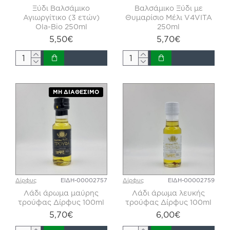
Ξύδι Βαλσάμικο
Βαλσάμικο Ξύδι με
Αγιωργίτικο (3 ετών)
Θυμαρίσιο Μέλι V4VITA
Ola-Bio 250ml
250ml
5,50€
5,70€
ΜΗ ΔΙΑΘΈΣΙΜΟ
Δίρφυς
ΕΙΔΗ-00002757
Δίρφυς
ΕΙΔΗ-00002759
Λάδι άρωμα μαύρης
Λάδι άρωμα λευκής
τρούφας Δίρφυς 100ml
τρούφας Δίρφυς 100ml
5,70€
6,00€