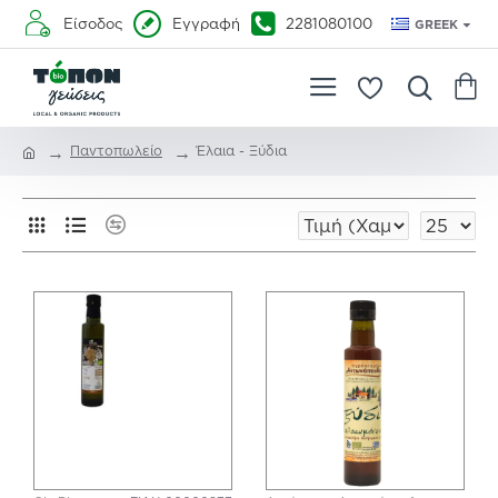
Είσοδος
Εγγραφή
2281080100
GREEK
Παντοπωλείο
Έλαια - Ξύδια