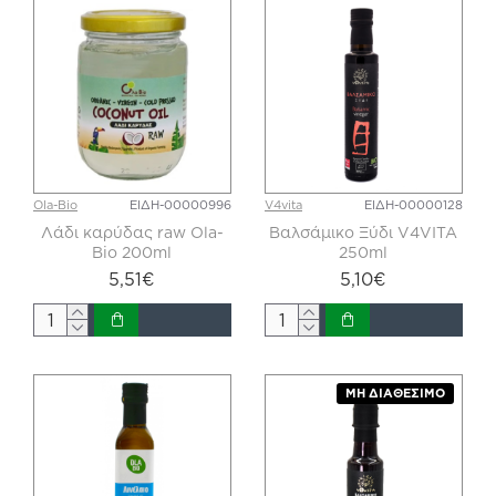
Ola-Bio
ΕΙΔΗ-00000996
V4vita
ΕΙΔΗ-00000128
Λάδι καρύδας raw Ola-
Βαλσάμικο Ξύδι V4VITA
Bio 200ml
250ml
5,51€
5,10€
ΜΗ ΔΙΑΘΈΣΙΜΟ