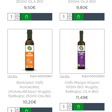
250ml OLA BIO
500ml OLA BIO
9,50€
9,80€
Ola-Bio
ΕΙΔΗ-00003801
Ola-Bio
ΕΙΔΗ-00003834
Βιολογικό Λάδι
Λάδι Μαύρο Κύμινο
Κολοκύθας
100ml BIO Ψυχρής
(Κολοκυθέλαιο) Ψυχρής
Έκθλιψης OLA-BIO
Έκθλιψης 250ml Ola-Bio
11,49€
10,20€