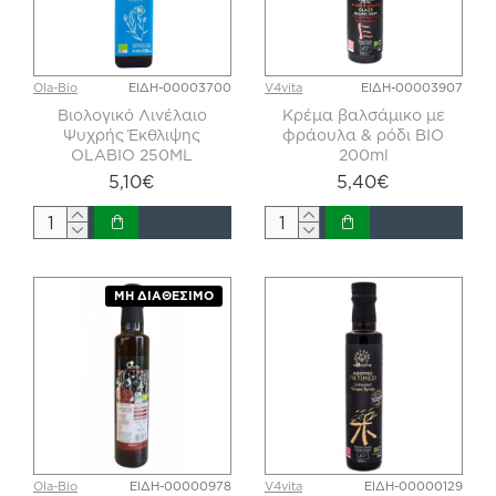
Ola-Bio
ΕΙΔΗ-00003700
V4vita
ΕΙΔΗ-00003907
Βιολογικό Λινέλαιο
Κρέμα βαλσάμικο με
Ψυχρής Έκθλιψης
φράουλα & ρόδι ΒΙΟ
OLABIO 250ML
200ml
5,10€
5,40€
ΜΗ ΔΙΑΘΈΣΙΜΟ
Ola-Bio
ΕΙΔΗ-00000978
V4vita
ΕΙΔΗ-00000129