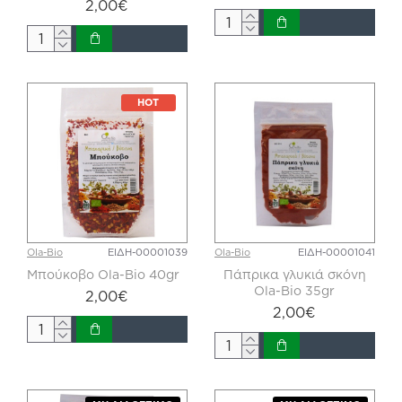
2,00€
HOT
Ola-Bio
ΕΙΔΗ-00001039
Ola-Bio
ΕΙΔΗ-00001041
Μπούκοβο Ola-Bio 40gr
Πάπρικα γλυκιά σκόνη
Ola-Bio 35gr
2,00€
2,00€