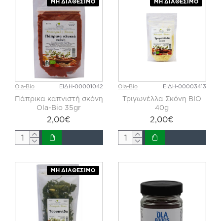
ΜΗ ΔΙΑΘΈΣΙΜΟ
ΜΗ ΔΙΑΘΈΣΙΜΟ
Ola-Bio
ΕΙΔΗ-00001042
Ola-Bio
ΕΙΔΗ-00003413
Πάπρικα καπνιστή σκόνη
Τριγωνέλλα Σκόνη BIO
Ola-Bio 35gr
40g
2,00€
2,00€
ΜΗ ΔΙΑΘΈΣΙΜΟ