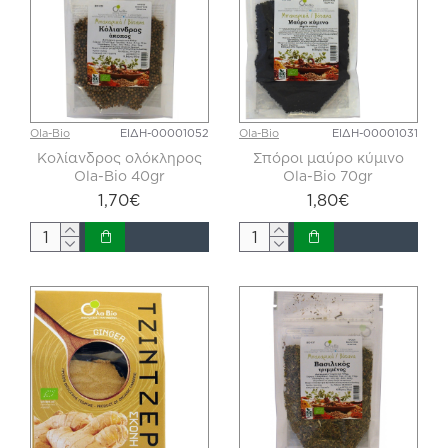
Ola-Bio
ΕΙΔΗ-00001052
Ola-Bio
ΕΙΔΗ-00001031
Κολίανδρος ολόκληρος
Σπόροι μαύρο κύμινο
Ola-Bio 40gr
Ola-Bio 70gr
1,70€
1,80€