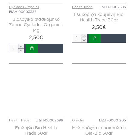
Cyclades Organics
Health Trade
ΕΙΔΗ-00002695
ΕΙΔΗ-00003337
Γλυκόριζα κομμένη Bio
Βιολογικό Φασκόμηλο
Health Trade 30gr
Σύρου Cyclades Organics
2,50€
14g
2,50€
Health Trade
ΕΙΔΗ-00002696
Ola-Bio
ΕΙΔΗ-00001205
Επιλόβιο Bio Health
Μελισσόχορτο σακουλάκι
Trade 30gr
Ola-Bio 30gr