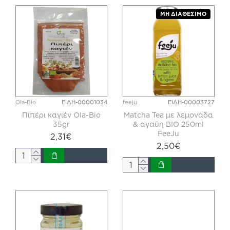
ΜΗ ΔΙΑΘΈΣΙΜΟ
Ola-Bio
ΕΙΔΗ-00001034
feeju
ΕΙΔΗ-00003727
Πιπέρι καγιέν Ola-Bio
Matcha Tea με λεμονάδα
35gr
& αγαύη BIO 250ml
FeeJu
2,31€
2,50€