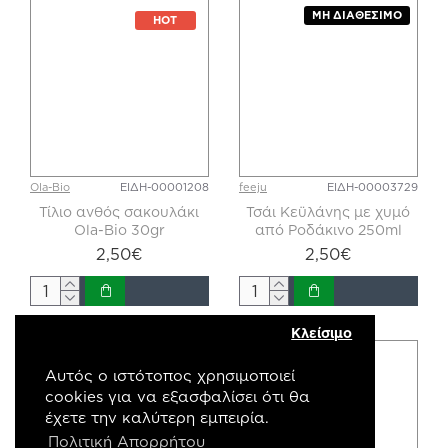
ΜΗ ΔΙΑΘΈΣΙΜΟ
HOT
Ola-Bio
ΕΙΔΗ-00001208
feeju
ΕΙΔΗ-00003729
Τίλιο ανθός σακουλάκι
Τσάι Κεϋλάνης με χυμό
Ola-Bio 30gr
από Ροδάκινο 250ml
2,50€
2,50€
Κλείσιμο
HOT
Αυτός ο ιστότοπος χρησιμοποιεί
cookies για να εξασφαλίσει ότι θα
έχετε την καλύτερη εμπειρία.
Πολιτική Απορρήτου