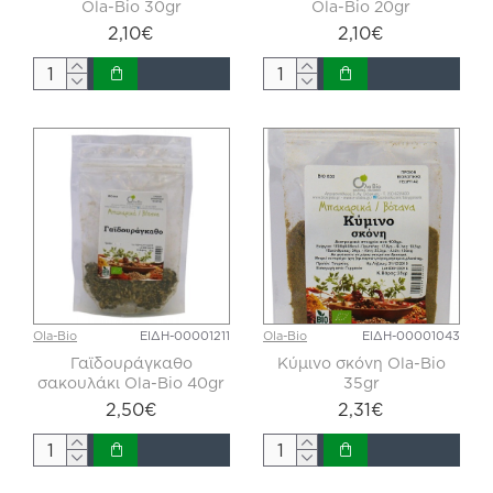
Ola-Bio 30gr
Ola-Bio 20gr
2,10€
2,10€
Ola-Bio
ΕΙΔΗ-00001211
Ola-Bio
ΕΙΔΗ-00001043
Γαϊδουράγκαθο
Κύμινο σκόνη Ola-Bio
σακουλάκι Ola-Bio 40gr
35gr
2,50€
2,31€