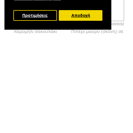
Προτιμήσεις
Αποδοχή
FILTER PRODUCTS
Ola-Bio
ΕΙΔΗ-00001212
Ola-Bio
ΕΙΔΗ-00001032
Χαμομήλι σακουλάκι
Πιπέρι μαύρο (σκόνη) σε
Ola-Bio 30gr
σακουλάκι Ola-Bio 100gr
2,50€
2,60€
Grizo Prasino
ΕΙΔΗ-00003725
Grizo Prasino
ΕΙΔΗ-00003726
Not Worthit
Not Worthit Λουίζα-