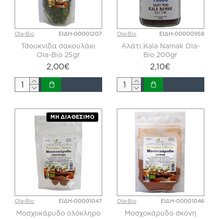
Ola-Bio
ΕΙΔΗ-00001207
Ola-Bio
ΕΙΔΗ-00000958
Τσουκνίδα σακουλάκι
Αλάτι Κala Namak Ola-
Ola-Bio 25gr
Bio 200gr
2,00€
2,10€
ΜΗ ΔΙΑΘΈΣΙΜΟ
Ola-Bio
ΕΙΔΗ-00001047
Ola-Bio
ΕΙΔΗ-00001046
Μοσχοκάρυδο ολόκληρο
Μοσχοκάρυδο σκόνη