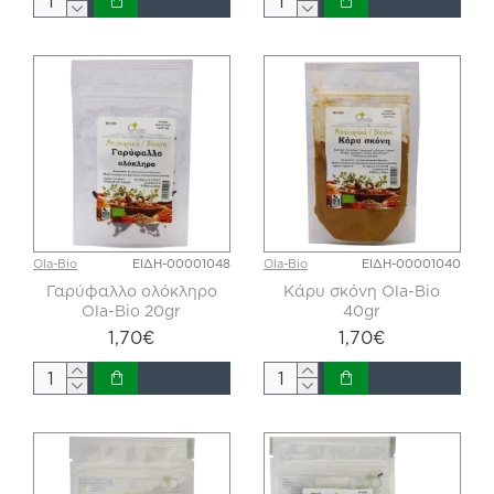
Ola-Bio
ΕΙΔΗ-00001048
Ola-Bio
ΕΙΔΗ-00001040
Γαρύφαλλο ολόκληρο
Κάρυ σκόνη Ola-Bio
Ola-Bio 20gr
40gr
1,70€
1,70€