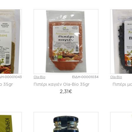
ΔΗ-00001043
Ola-Bio
ΕΙΔΗ-00001034
Ola-Bio
o 35gr
Πιπέρι καγιέν Ola-Bio 35gr
Πιπέρι μ
2,31€