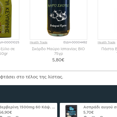
ΔΗ-00001025
Health Trade
ΕΙΔΗ-00004492
Health Trade
 ξύλο σε
Σκόρδο Μαύρο Ισπανίας ΒΙΟ
Πάστα Β
 50gr
75γρ
5,80€
φτάσει στο τέλος της λίστας.
Βερβερίνη 1500mg 60 Κάψ. Natures Plus Pro
56,90€
5,70€