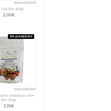
ΕΙΔΗ-00001039
Ola-Bio 40gr
2,00€
ΜΗ ΔΙΑΘΈΣΙΜΟ
ΕΙΔΗ-00001047
υδο ολόκληρο Ola-
Bio 30gr
2,10€