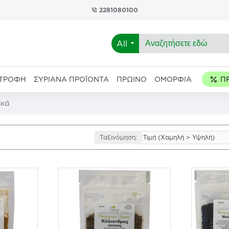
2281080100
All
ΑΤΡΟΦΉ
ΣΥΡΙΑΝΆ ΠΡΟΪΌΝΤΑ
ΠΡΩΙΝΌ
ΟΜΟΡΦΙΆ
ικά
Ταξινόμηση: