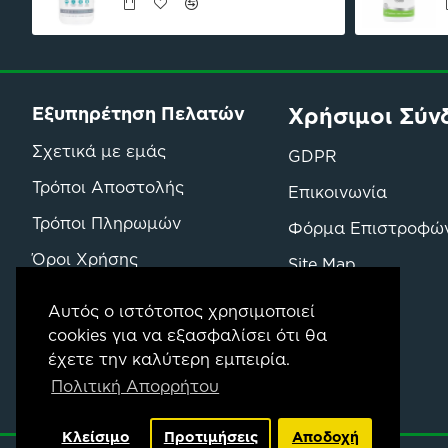
Χρήσιμοι Σύν
Εξυπηρέτηση Πελατών
Σχετικά με εμάς
GDPR
Τρόποι Αποστολής
Επικοινωνία
Τρόποι Πληρωμών
Φόρμα Επιστροφώ
Όροι Χρήσης
Site Map
Όροι Επιστροφών & Αγορών
Μάρκες
Αυτός ο ιστότοπος χρησιμοποιεί
cookies για να εξασφαλίσει ότι θα
έχετε την καλύτερη εμπειρία.
Πολιτική Απορρήτου
Κλείσιμο
Προτιμήσεις
Αποδοχή