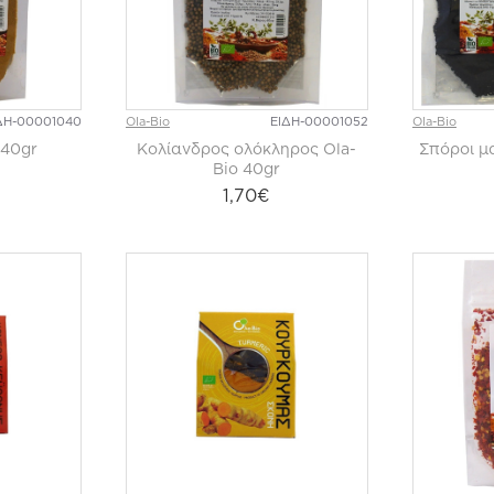
ΔΗ-00001040
Ola-Bio
ΕΙΔΗ-00001052
Ola-Bio
 40gr
Κολίανδρος ολόκληρος Ola-
Σπόροι μ
Bio 40gr
1,70€