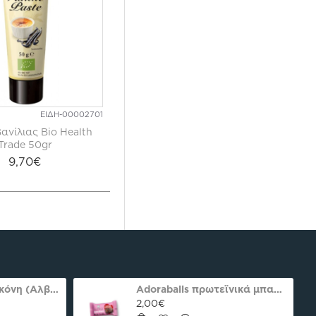
ΕΙΔΗ-00002701
ανίλιας Bio Health
Trade 50gr
9,70€
Ασπράδι αυγού σκόνη (Αλβουμίνη) Ola-Bio 50gr
Adoraballs πρωτεϊνικά μπαλάκια choco praline delight 40γρ Nutree Χ.ΓΛ
2,00€