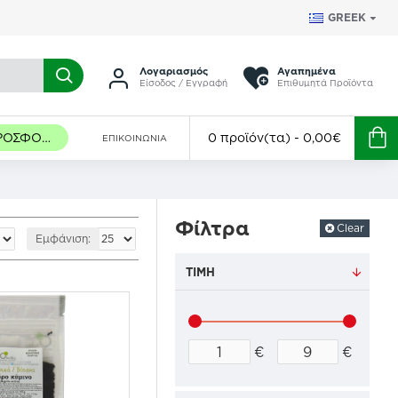
GREEK
Λογαριασμός
Αγαπημένα
Είσοδος / Εγγραφή
Επιθυμητά Προϊόντα
ΠΡΟΣΦΟΡΈΣ
0 προϊόν(τα) - 0,00€
ΕΠΙΚΟΙΝΩΝΊΑ
Φίλτρα
Clear
Εμφάνιση:
ΤΙΜΉ
€
€