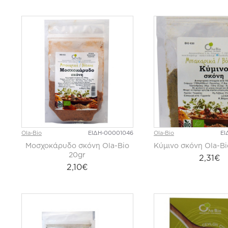
Ola-Bio
ΕΙΔΗ-00001046
Ola-Bio
ΕΙ
Μοσχοκάρυδο σκόνη Ola-Bio
Κύμινο σκόνη Ola-Bi
20gr
2,31€
2,10€