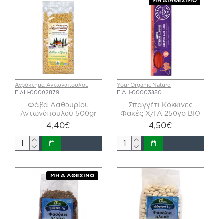
ΜΗ ΔΙΑΘΈΣΙΜΟ
Αγρόκτημα Αντωνόπουλου
Your Organic Nature
ΕΙΔΗ-00002879
ΕΙΔΗ-00003880
Φάβα Λαθουρίου
Σπαγγέτι Κόκκινες
Αντωνόπουλου 500gr
Φακές Χ/ΓΛ 250γρ ΒΙΟ
4,40€
4,50€
ΜΗ ΔΙΑΘΈΣΙΜΟ