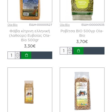
Ola-Bio
ΕΙΔΗ-00000527
Ola-Bio
ΕΙΔΗ-00000535
Φάβα κίτρινη ελληνική
Ροβίτσα ΒΙΟ 500γρ Ola-
(λαθούρι) Ευβοίας Ola-
Bio
Bio 500gr
3,70€
3,30€