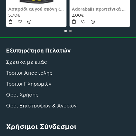
Adoraballs πρωτεϊνικά μπαλάκια choco praline delight 40γρ Nutree Χ.ΓΛ
Πεπτίδια Κολλαγόνου 294g Natures Plus
56,61€
56,90€
Εξυπηρέτηση Πελατών
Σχετικά με εμάς
Τρόποι Αποστολής
Τρόποι Πληρωμών
Όροι Χρήσης
Όροι Επιστροφών & Αγορών
Χρήσιμοι Σύνδεσμοι