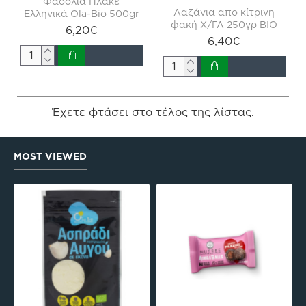
Φασόλια Πλακέ
Λαζάνια απο κίτρινη
Ελληνικά Ola-Bio 500gr
φακή Χ/ΓΛ 250γρ ΒΙΟ
6,20€
6,40€
Έχετε φτάσει στο τέλος της λίστας.
MOST VIEWED