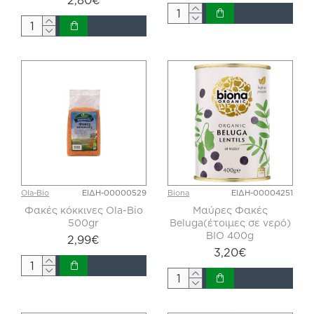
Ola-Bio
ΕΙΔΗ-00000529
Biona
ΕΙΔΗ-00004251
Φακές κόκκινες Ola-Bio
Μαύρες Φακές
500gr
Beluga(έτοιμες σε νερό)
BIO 400g
2,99€
3,20€