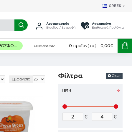
GREEK
Λογαριασμός
Αγαπημένα
Είσοδος / Εγγραφή
Επιθυμητά Προϊόντα
ΠΡΟΣΦΟΡΈΣ
0 προϊόν(τα) - 0,00€
ΕΠΙΚΟΙΝΩΝΊΑ
Φίλτρα
Clear
Εμφάνιση:
ΤΙΜΉ
€
€