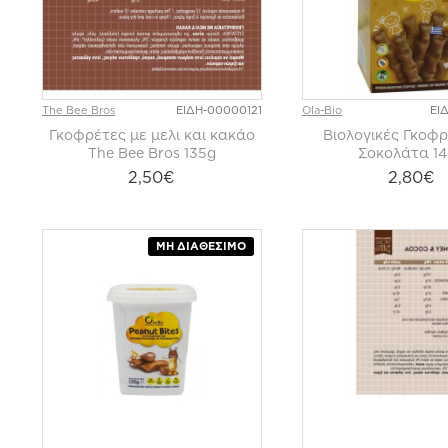
The Bee Bros
ΕΙΔΗ-00000121
Ola-Bio
ΕΙ
Γκοφρέτες με μελι και κακάο
Βιολογικές Γκοφρ
The Bee Bros 135g
Σοκολάτα 1
2,50€
2,80€
ΜΗ ΔΙΑΘΈΣΙΜΟ