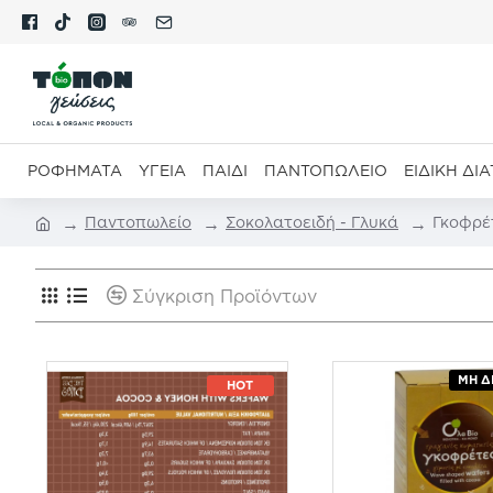
ΡΟΦΉΜΑΤΑ
ΥΓΕΊΑ
ΠΑΙΔΊ
ΠΑΝΤΟΠΩΛΕΊΟ
ΕΙΔΙΚΉ ΔΙ
Παντοπωλείο
Σοκολατοειδή - Γλυκά
Γκοφρέ
Σύγκριση Προϊόντων
ΜΗ Δ
HOT