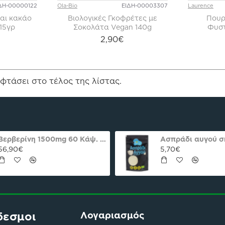
ΔΗ-00000122
Ola-Bio
ΕΙΔΗ-00003307
Laurence
και κακάο
Βιολογικές Γκοφρέτες με
Πουρ
115γρ
Σοκολάτα Vegan 140g
Φυστ
2,90€
φτάσει στο τέλος της λίστας.
Βερβερίνη 1500mg 60 Κάψ. Natures Plus Pro
56,90€
5,70€
δεσμοι
Λογαριασμός