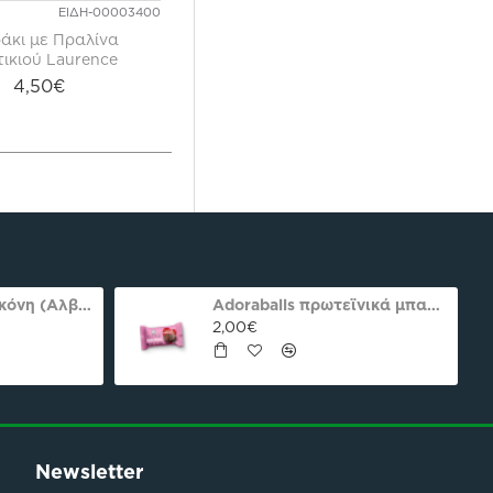
ΕΙΔΗ-00003400
άκι με Πραλίνα
ικιού Laurence
4,50€
Ασπράδι αυγού σκόνη (Αλβουμίνη) Ola-Bio 50gr
Adoraballs πρωτεϊνικά μπαλάκια choco praline delight 40γρ Nutree Χ.ΓΛ
2,00€
Newsletter