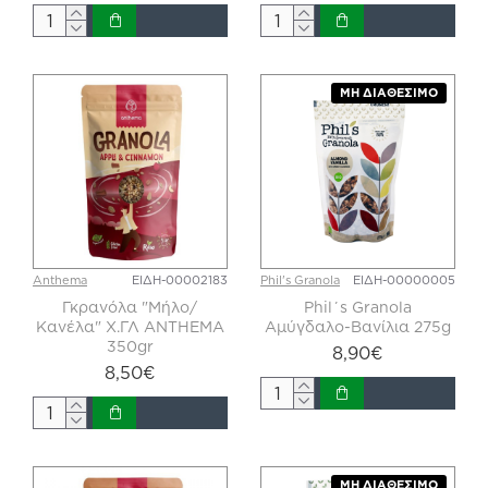
ΜΗ ΔΙΑΘΈΣΙΜΟ
Anthema
ΕΙΔΗ-00002183
Phil's Granola
ΕΙΔΗ-00000005
Γκρανόλα "Μήλο/
Phil΄s Granola
Κανέλα" Χ.ΓΛ ANTHEMA
Αμύγδαλο-Βανίλια 275g
350gr
8,90€
8,50€
ΜΗ ΔΙΑΘΈΣΙΜΟ