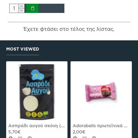
Έχετε φτάσει στο τέλος της λίστας.
MOST VIEWED
es Plus Pro
Ασπράδι αυγού σκόνη (Αλβουμίνη) Ola-Bio 50gr
Adoraballs πρωτεϊνικά μπαλάκια choco praline delight 40γρ Nutree Χ.ΓΛ
5,70€
2,00€