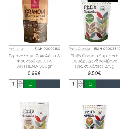
Anthema
ΕΙΔΗ-00002180
Phil's Granola
ΕΙΔΗ-00003549
Γκρανόλα με Σοκολάτα &
Phil's Granola Sup-Herb
Φουντούκια Χ.ΓΛ
Θυμάρι-Δενδρολίβανο
ANTHEMA 350gr
(για σαλάτες) 275g
8,99€
9,50€