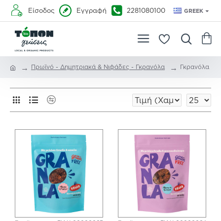
Είσοδος
Εγγραφή
2281080100
GREEK
Πρωϊνό - Δημητριακά & Νιφάδες - Γκρανόλα
Γκρανόλα