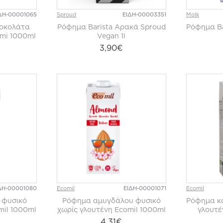
ΔΗ-00001065
Sproud
ΕΙΔΗ-00003351
Molk
οκολάτα
Ρόφημα Barista Αρακά Sproud
Ρόφημα Ba
mi 1000ml
Vegan 1l
3,90€
ΔΗ-00001080
Ecomil
ΕΙΔΗ-00001071
Ecomil
 φυσικό
Ρόφημα αμυγδάλου φυσικό
Ρόφημα κά
mil 1000ml
χωρίς γλουτένη Ecomil 1000ml
γλουτέ
4,31€