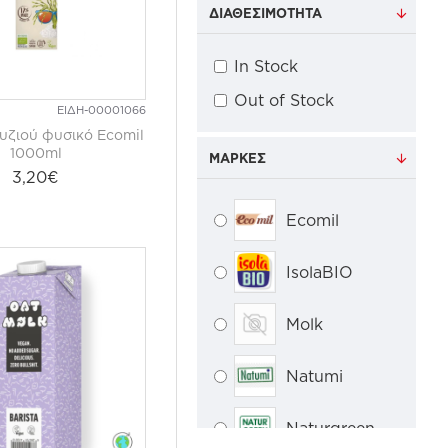
ΔΙΑΘΕΣΙΜΌΤΗΤΑ
In Stock
Out of Stock
ΕΙΔΗ-00001066
ζιού φυσικό Ecomil
1000ml
ΜΆΡΚΕΣ
3,20€
Ecomil
IsolaBIO
Molk
Natumi
Naturgreen