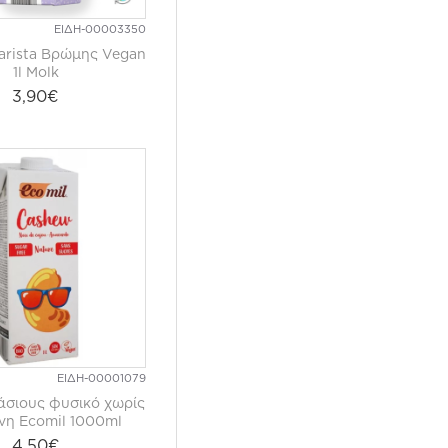
ΕΙΔΗ-00003350
rista Βρώμης Vegan
1l Molk
3,90€
ΕΙΔΗ-00001079
σιους φυσικό χωρίς
νη Ecomil 1000ml
4,50€