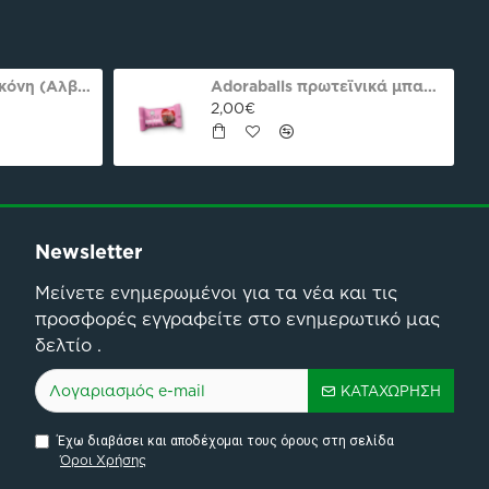
Ασπράδι αυγού σκόνη (Αλβουμίνη) Ola-Bio 50gr
Adoraballs πρωτεϊνικά μπαλάκια choco praline delight 40γρ Nutree Χ.ΓΛ
2,00€
Newsletter
Μείνετε ενημερωμένοι για τα νέα και τις
προσφορές εγγραφείτε στο ενημερωτικό μας
δελτίο .
ΚΑΤΑΧΏΡΗΣΗ
Έχω διαβάσει και αποδέχομαι τους όρους στη σελίδα
Όροι Χρήσης