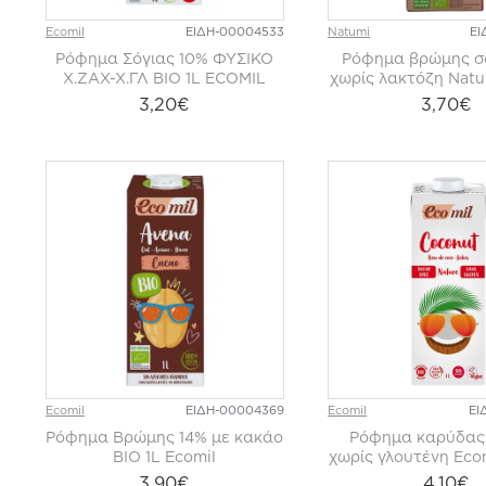
Ecomil
ΕΙΔΗ-00004533
Natumi
ΕΙ
Ρόφημα Σόγιας 10% ΦΥΣΙΚΟ
Ρόφημα βρώμης σ
Χ.ΖΑΧ-Χ.ΓΛ ΒΙΟ 1L ECOMIL
χωρίς λακτόζη Natu
3,20€
3,70€
Ecomil
ΕΙΔΗ-00004369
Ecomil
ΕΙ
Ρόφημα Βρώμης 14% με κακάο
Ρόφημα καρύδας
ΒΙΟ 1L Ecomil
χωρίς γλουτένη Eco
3,90€
4,10€