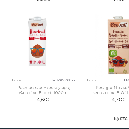
Ecomil
ΕΙΔΗ-00001077
Ecomil
ΕΙ
Ρόφημα φουντούκι χωρίς
Ρόφημα Ντίνκελ
γλουτένη Ecomil 1000ml
Φουντούκι BIO 1L
4,60€
4,70€
Έχετε 