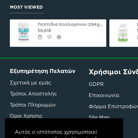
MOST VIEWED
oco praline delight 40γρ Nutree Χ.ΓΛ
Πεπτίδια Κολλαγόνου 294g Natures Plus
56,61€
Χρήσιμοι Σύν
Εξυπηρέτηση Πελατών
Σχετικά με εμάς
GDPR
Τρόποι Αποστολής
Επικοινωνία
Τρόποι Πληρωμών
Φόρμα Επιστροφώ
Όροι Χρήσης
Site Map
Όροι Επιστροφών & Αγορών
Μάρκες
Αυτός ο ιστότοπος χρησιμοποιεί