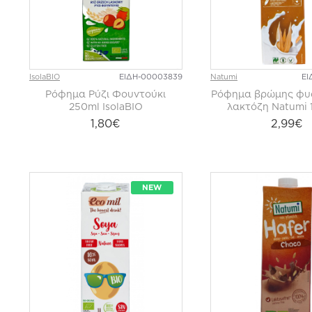
IsolaBIO
ΕΙΔΗ-00003839
Natumi
ΕΙ
Ρόφημα Ρύζι Φουντούκι
Ρόφημα βρώμης φυσ
250ml IsolaBIO
λακτόζη Natumi
1,80€
2,99€
NEW