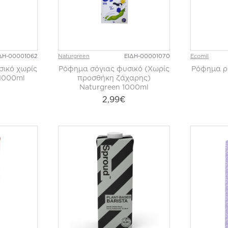
ΔΗ-00001062
Naturgreen
ΕΙΔΗ-00001070
Ecomil
ικό χωρίς
Ρόφημα σόγιας φυσικό (Χωρίς
Ρόφημα ρυ
 1000ml
προσθήκη ζάχαρης)
Naturgreen 1000ml
2,99€