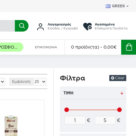
GREEK
Λογαριασμός
Αγαπημένα
Είσοδος / Εγγραφή
Επιθυμητά Προϊόντα
ΠΡΟΣΦΟΡΈΣ
0 προϊόν(τα) - 0,00€
ΕΠΙΚΟΙΝΩΝΊΑ
Φίλτρα
Clear
Εμφάνιση:
ΤΙΜΉ
€
€