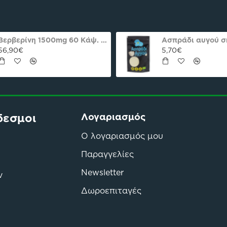
Βερβερίνη 1500mg 60 Κάψ. Natures Plus Pro
56,90€
5,70€
δεσμοι
Λογαριασμός
Ο λογαριασμός μου
Παραγγελίες
Newsletter
ν
Δωροεπιταγές