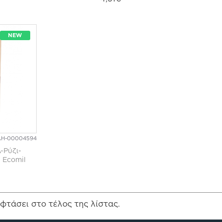
NEW
ΔΗ-00004594
-Ρύζι-
 Ecomil
φτάσει στο τέλος της λίστας.