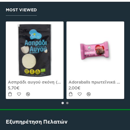
MOST VIEWED
Πεπτίδια Κολλαγόνου 294g Natures Plus
Βερβερίνη 1500mg 60 Κάψ. Natures Plus Pro
56,61€
56,90€
Εξυπηρέτηση Πελατών