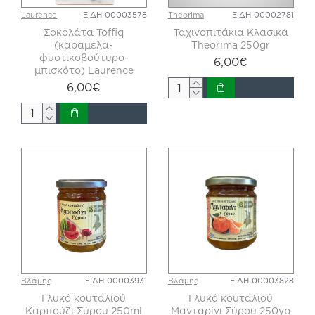
Laurence
ΕΙΔΗ-00003578
Theorima
ΕΙΔΗ-00002781
Σοκολάτα Toffiq
Ταχινοπιτάκια Κλασικά
(καραμέλα-
Theorima 250gr
φυστικοβούτυρο-
6,00€
μπισκότο) Laurence
6,00€
Βλάμης
ΕΙΔΗ-00003931
Βλάμης
ΕΙΔΗ-00003828
Γλυκό κουταλιού
Γλυκό κουταλιού
Καρπούζι Σύρου 250ml
Μανταρίνι Σύρου 250γρ