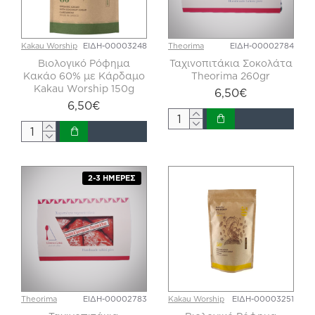
Kakau Worship
ΕΙΔΗ-00003248
Theorima
ΕΙΔΗ-00002784
Βιολογικό Ρόφημα
Ταχινοπιτάκια Σοκολάτα
Κακάο 60% με Κάρδαμο
Theorima 260gr
Kakau Worship 150g
6,50€
6,50€
2-3 ΗΜΈΡΕΣ
Theorima
ΕΙΔΗ-00002783
Kakau Worship
ΕΙΔΗ-00003251