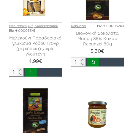
Μελισσοκομική Δωδεκανήσου
Rapunzel
ΕΙΔΗ-00003264
ΕΙΔΗ-00003341
Βιολογική Σοκολάτα
Μελεκούνι Παραδοσιακό
Μαύρη 85% Κακάο
γλύκισμα Ρόδου 170γρ
Rapunzel 80g
(μεριδάκια) χωρίς
5,30€
γλουτένη
4,99€