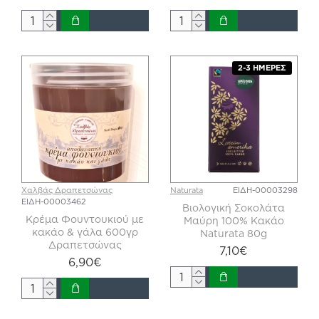
2-3 ΗΜΈΡΕΣ
Χαλβάς Δραπετσώνας
Naturata
ΕΙΔΗ-00003298
ΕΙΔΗ-00003462
Βιολογική Σοκολάτα
Κρέμα Φουντουκιού με
Μαύρη 100% Κακάο
κακάο & γάλα 600γρ
Naturata 80g
Δραπετσώνας
7,10€
6,90€