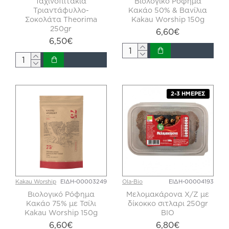
Ταχινοπιτάκια
Βιολογικό Ρόφημα
Τριαντάφυλλο-
Κακάο 50% & Βανίλια
Σοκολάτα Theorima
Kakau Worship 150g
250gr
6,60€
6,50€
2-3 ΗΜΈΡΕΣ
Kakau Worship
ΕΙΔΗ-00003249
Ola-Bio
ΕΙΔΗ-00004193
Βιολογικό Ρόφημα
Μελομακάρονα Χ/Ζ με
Κακάο 75% με Τσίλι
δίκοκκο σιτλαρι 250gr
Kakau Worship 150g
BIO
6,60€
6,80€