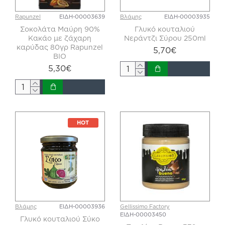
Rapunzel
ΕΙΔΗ-00003639
Βλάμης
ΕΙΔΗ-00003935
Σοκολάτα Μαύρη 90%
Γλυκό κουταλιού
Κακάο με ζάχαρη
Νεράντζι Σύρου 250ml
καρύδας 80γρ Rapunzel
5,70€
BIO
5,30€
HOT
Βλάμης
ΕΙΔΗ-00003936
Gellissimo Factory
ΕΙΔΗ-00003450
Γλυκό κουταλιού Σύκο