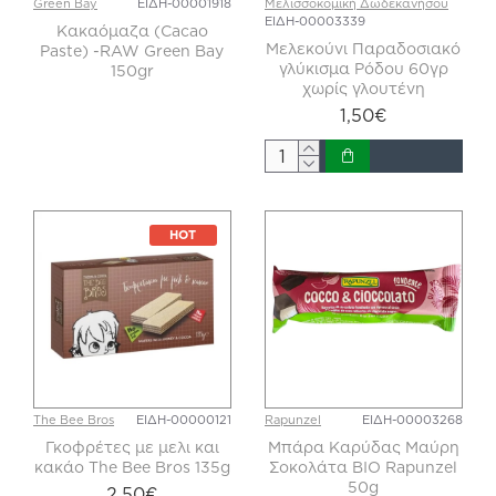
Green Bay
ΕΙΔΗ-00001918
Μελισσοκομική Δωδεκανήσου
ΕΙΔΗ-00003339
Κακαόμαζα (Cacao
Μελεκούνι Παραδοσιακό
Paste) -RAW Green Bay
γλύκισμα Ρόδου 60γρ
150gr
χωρίς γλουτένη
1,50€
HOT
The Bee Bros
ΕΙΔΗ-00000121
Rapunzel
ΕΙΔΗ-00003268
Γκοφρέτες με μελι και
Μπάρα Καρύδας Μαύρη
κακάο The Bee Bros 135g
Σοκολάτα BIO Rapunzel
50g
2,50€