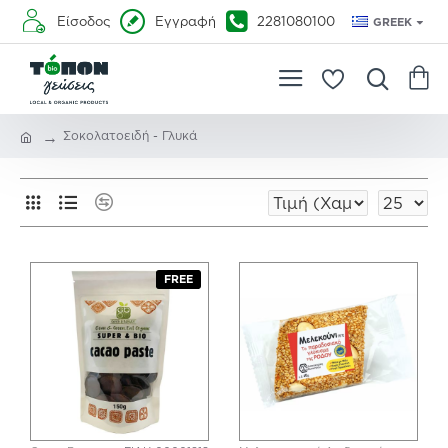
Είσοδος
Εγγραφή
2281080100
GREEK
Σοκολατοειδή - Γλυκά
FREE