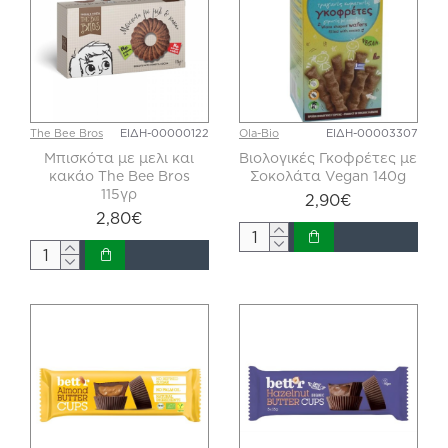
The Bee Bros
ΕΙΔΗ-00000122
Ola-Bio
ΕΙΔΗ-00003307
Μπισκότα με μελι και
Βιολογικές Γκοφρέτες με
κακάο The Bee Bros
Σοκολάτα Vegan 140g
115γρ
2,90€
2,80€