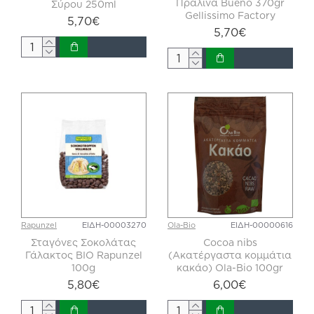
Πραλίνα Bueno 370gr
Σύρου 250ml
Gellissimo Factory
5,70€
5,70€
Rapunzel
ΕΙΔΗ-00003270
Ola-Bio
ΕΙΔΗ-00000616
Σταγόνες Σοκολάτας
Cocoa nibs
Γάλακτος BIO Rapunzel
(Ακατέργαστα κομμάτια
100g
κακάο) Ola-Bio 100gr
5,80€
6,00€