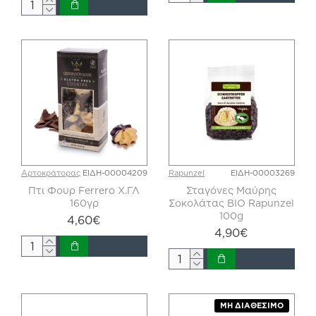
Αρτοκράτορας
ΕΙΔΗ-00004209
Rapunzel
ΕΙΔΗ-00003269
Πτι Φουρ Ferrero Χ.ΓΛ
Σταγόνες Μαύρης
160γρ
Σοκολάτας BIO Rapunzel
100g
4,60€
4,90€
ΜΗ ΔΙΑΘΈΣΙΜΟ