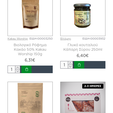
Kakau Worship
ΕΙΔΗ-00003250
Βλάμης
ΕΙΔΗ-00003932
Βιολογικό Ρόφημα
Γλυκό κουταλιού
Κακάο 50% Kakau
Κάπαρη Σύρου 250ml
Worship 150g
6,40€
6,31€
2-3 ΗΜΈΡΕΣ