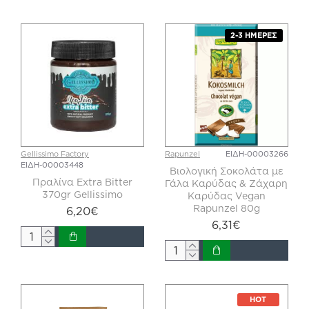
2-3 ΗΜΈΡΕΣ
Gellissimo Factory
Rapunzel
ΕΙΔΗ-00003266
ΕΙΔΗ-00003448
Βιολογική Σοκολάτα με
Πραλίνα Extra Bitter
Γάλα Καρύδας & Ζάχαρη
370gr Gellissimo
Καρύδας Vegan
Rapunzel 80g
6,20€
6,31€
HOT