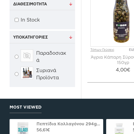
ΔΙΑΘΕΣΙΜΌΤΗΤΑ
In Stock
ΥΠΟΚΑΤΗΓΟΡΊΕΣ
Τόπων Γεύσεις
ΕΙ
Παραδοσιακ
Άγρια Κάπαρη Σύρο
ά
150γρ
4,00€
Συριανά
Προϊόντα
MOST VIEWED
oco praline delight 40γρ Nutree Χ.ΓΛ
Πεπτίδια Κολλαγόνου 294g Natures Plus
56,61€