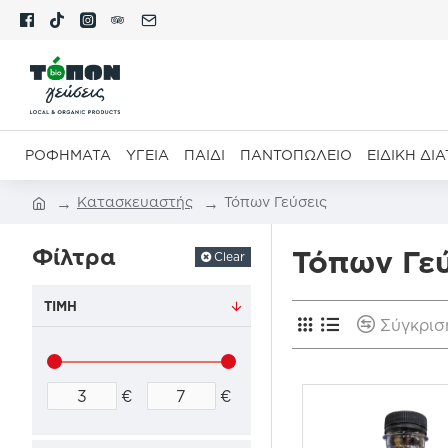
ΡΟΦΉΜΑΤΑ
ΥΓΕΊΑ
ΠΑΙΔΊ
ΠΑΝΤΟΠΩΛΕΊΟ
ΕΙΔΙΚΉ ΔΙ
Κατασκευαστής
Τόπων Γεύσεις
Φίλτρα
Τόπων Γε
Clear
ΤΙΜΉ
Σύγκρισ
€
€