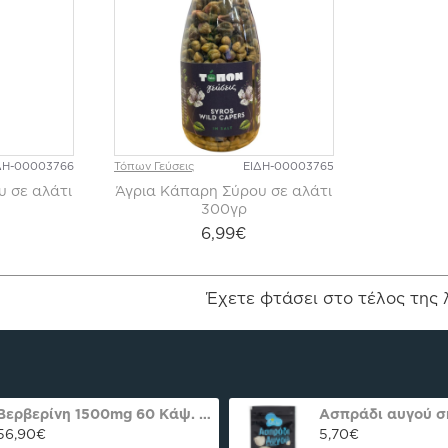
ΔΗ-00003766
Τόπων Γεύσεις
ΕΙΔΗ-00003765
υ σε αλάτι
Άγρια Κάπαρη Σύρου σε αλάτι
300γρ
6,99€
Έχετε φτάσει στο τέλος της 
Βερβερίνη 1500mg 60 Κάψ. Natures Plus Pro
56,90€
5,70€