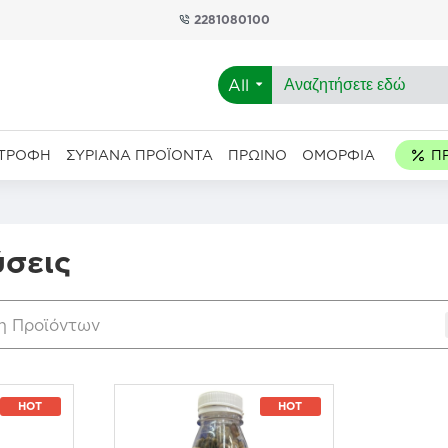
2281080100
All
ΑΤΡΟΦΉ
ΣΥΡΙΑΝΆ ΠΡΟΪΌΝΤΑ
ΠΡΩΙΝΌ
ΟΜΟΡΦΙΆ
ύσεις
η Προϊόντων
HOT
HOT