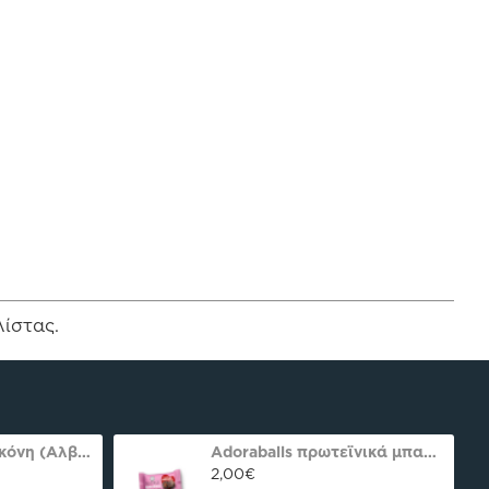
λίστας.
Ασπράδι αυγού σκόνη (Αλβουμίνη) Ola-Bio 50gr
Adoraballs πρωτεϊνικά μπαλάκια choco praline delight 40γρ Nutree Χ.ΓΛ
2,00€