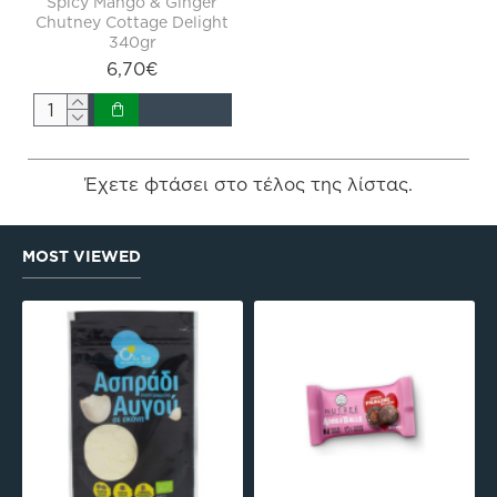
Spicy Mango & Ginger
Chutney Cottage Delight
340gr
6,70€
Έχετε φτάσει στο τέλος της λίστας.
MOST VIEWED