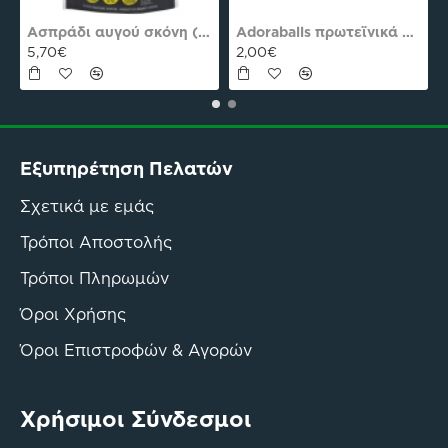
es Plus Pro
Ασπράδι αυγού σκόνη (Αλβουμίνη) Ola-Bio 50gr
Adoraballs πρωτεϊνικά μπαλάκια choco praline delight 40γρ Nutree Χ.ΓΛ
5,70€
2,00€
Εξυπηρέτηση Πελατών
Σχετικά με εμάς
Τρόποι Αποστολής
Τρόποι Πληρωμών
Όροι Χρήσης
Όροι Επιστροφών & Αγορών
Χρήσιμοι Σύνδεσμοι