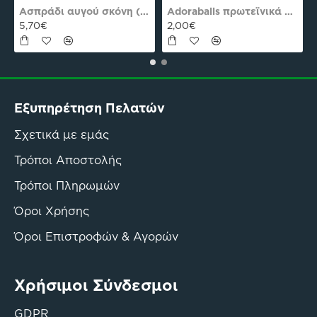
es Plus Pro
Ασπράδι αυγού σκόνη (Αλβουμίνη) Ola-Bio 50gr
Adoraballs πρωτεϊνικά μπαλάκια choco praline delight 40γρ Nutree Χ.ΓΛ
5,70€
2,00€
Εξυπηρέτηση Πελατών
Σχετικά με εμάς
Τρόποι Αποστολής
Τρόποι Πληρωμών
Όροι Χρήσης
Όροι Επιστροφών & Αγορών
Χρήσιμοι Σύνδεσμοι
GDPR