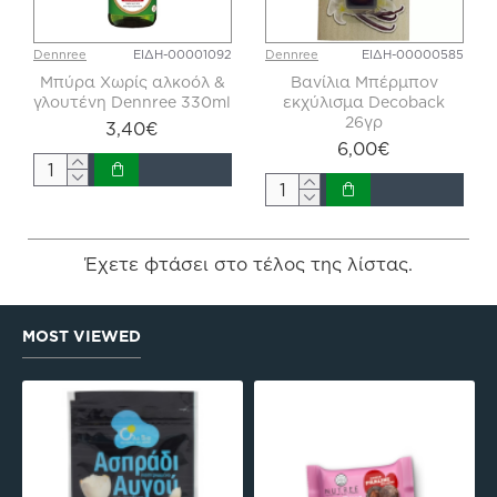
Dennree
ΕΙΔΗ-00001092
Dennree
ΕΙΔΗ-00000585
Μπύρα Χωρίς αλκοόλ &
Βανίλια Μπέρμπον
γλουτένη Dennree 330ml
εκχύλισμα Decoback
26γρ
3,40€
6,00€
Έχετε φτάσει στο τέλος της λίστας.
MOST VIEWED