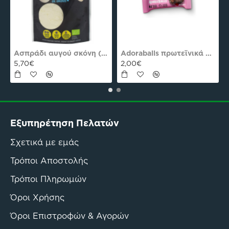
es Plus Pro
Ασπράδι αυγού σκόνη (Αλβουμίνη) Ola-Bio 50gr
Adoraballs πρωτεϊνικά μπαλάκια choco praline delight 40γρ Nutree Χ.ΓΛ
5,70€
2,00€
Εξυπηρέτηση Πελατών
Σχετικά με εμάς
Τρόποι Αποστολής
Τρόποι Πληρωμών
Όροι Χρήσης
Όροι Επιστροφών & Αγορών