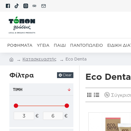
ΡΟΦΉΜΑΤΑ
ΥΓΕΊΑ
ΠΑΙΔΊ
ΠΑΝΤΟΠΩΛΕΊΟ
ΕΙΔΙΚΉ ΔΙ
Κατασκευαστής
Eco Denta
Φίλτρα
Eco Denta
Clear
ΤΙΜΉ
Σύγκρισ
€
€