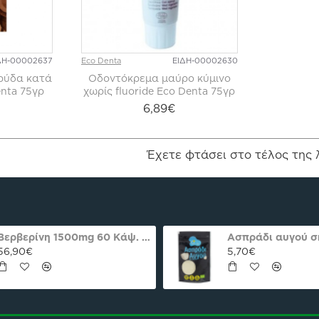
ΔΗ-00002637
Eco Denta
ΕΙΔΗ-00002630
ρύδα κατά
Οδοντόκρεμα μαύρο κύμινο
nta 75γρ
χωρίς fluoride Eco Denta 75γρ
6,89€
Έχετε φτάσει στο τέλος της 
Βερβερίνη 1500mg 60 Κάψ. Natures Plus Pro
56,90€
5,70€