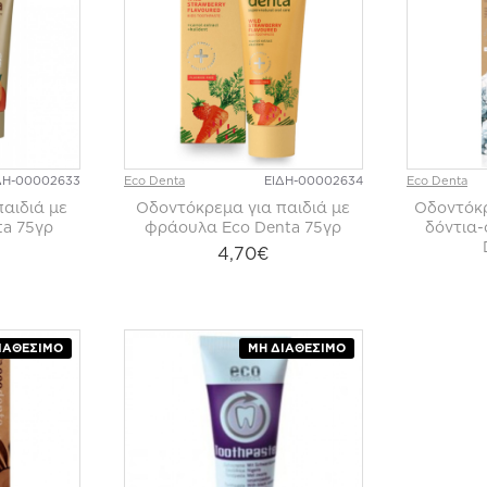
ΔΗ-00002633
Eco Denta
ΕΙΔΗ-00002634
Eco Denta
αιδιά με
Οδοντόκρεμα για παιδιά με
Οδοντόκρ
ta 75γρ
φράουλα Eco Denta 75γρ
δόντια-
4,70€
ΙΑΘΈΣΙΜΟ
ΜΗ ΔΙΑΘΈΣΙΜΟ