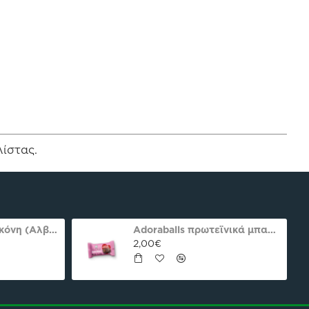
λίστας.
Ασπράδι αυγού σκόνη (Αλβουμίνη) Ola-Bio 50gr
Adoraballs πρωτεϊνικά μπαλάκια choco praline delight 40γρ Nutree Χ.ΓΛ
2,00€