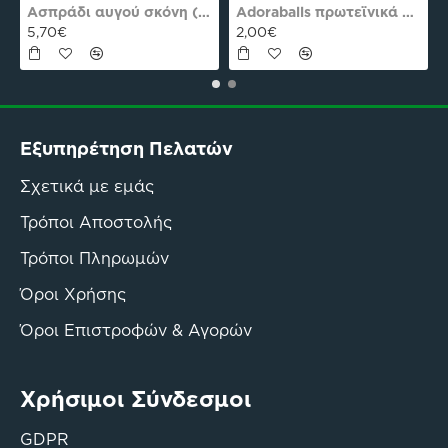
es Plus Pro
Ασπράδι αυγού σκόνη (Αλβουμίνη) Ola-Bio 50gr
Adoraballs πρωτεϊνικά μπαλάκια choco praline delight 40γρ Nutree Χ.ΓΛ
5,70€
2,00€
Εξυπηρέτηση Πελατών
Σχετικά με εμάς
Τρόποι Αποστολής
Τρόποι Πληρωμών
Όροι Χρήσης
Όροι Επιστροφών & Αγορών
Χρήσιμοι Σύνδεσμοι
GDPR