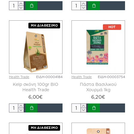
ΜΗ ΔΙΑΘΈΣΙΜΟ
HOT
Health Trade
ΕΙΔΗ-00004184
Health Trade
ΕΙΔΗ-00003754
Kelp σκόνη 100gr BIO
Πάστα Βασιλικού
Health Trade
Χουρμά 1kg
6,00€
6,20€
ΜΗ ΔΙΑΘΈΣΙΜΟ