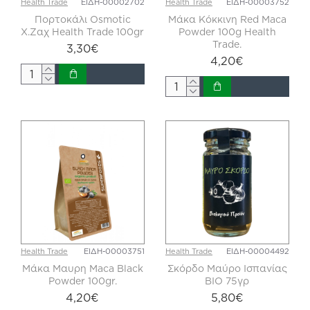
Health Trade
ΕΙΔΗ-00002702
Health Trade
ΕΙΔΗ-00003752
Πορτοκάλι Osmotic
Μάκα Κόκκινη Red Maca
X.Zαχ Health Trade 100gr
Powder 100g Health
Trade.
3,30€
4,20€
Health Trade
ΕΙΔΗ-00003751
Health Trade
ΕΙΔΗ-00004492
Μάκα Μαυρη Maca Black
Σκόρδο Μαύρο Ισπανίας
Powder 100gr.
ΒΙΟ 75γρ
4,20€
5,80€