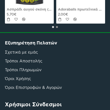
es Plus Pro
Ασπράδι αυγού σκόνη (Αλβουμίνη) Ola-Bio 50gr
Adoraballs πρωτεϊνικά μπαλάκια choco praline delight 40γρ Nutree Χ.ΓΛ
5,70€
2,00€
Εξυπηρέτηση Πελατών
Σχετικά με εμάς
Τρόποι Αποστολής
Τρόποι Πληρωμών
Όροι Χρήσης
Όροι Επιστροφών & Αγορών
Χρήσιμοι Σύνδεσμοι