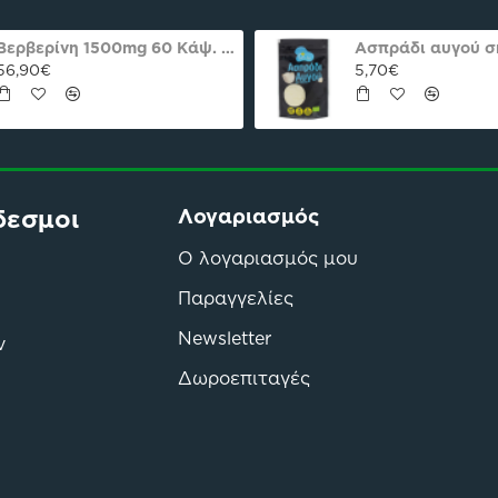
Βερβερίνη 1500mg 60 Κάψ. Natures Plus Pro
56,90€
5,70€
δεσμοι
Λογαριασμός
Ο λογαριασμός μου
Παραγγελίες
Newsletter
ν
Δωροεπιταγές