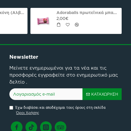
Ασπράδι αυγού σκόνη (Αλβουμίνη) Ola-Bio 50gr
Adoraballs πρωτεϊνικά μπαλάκια choco praline delight 40γρ Nutree Χ.ΓΛ
2,00€
Newsletter
Μείνετε ενημερωμένοι για τα νέα και τις
προσφορές εγγραφείτε στο ενημερωτικό μας
δελτίο .
ΚΑΤΑΧΏΡΗΣΗ
Έχω διαβάσει και αποδέχομαι τους όρους στη σελίδα
Όροι Χρήσης