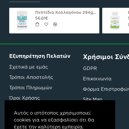
oco praline delight 40γρ Nutree Χ.ΓΛ
Πεπτίδια Κολλαγόνου 294g Natures Plus
56,61€
Χρήσιμοι Σύν
Εξυπηρέτηση Πελατών
Σχετικά με εμάς
GDPR
Τρόποι Αποστολής
Επικοινωνία
Τρόποι Πληρωμών
Φόρμα Επιστροφώ
Όροι Χρήσης
Site Map
Όροι Επιστροφών & Αγορών
Μάρκες
Αυτός ο ιστότοπος χρησιμοποιεί
cookies για να εξασφαλίσει ότι θα
έχετε την καλύτερη εμπειρία.