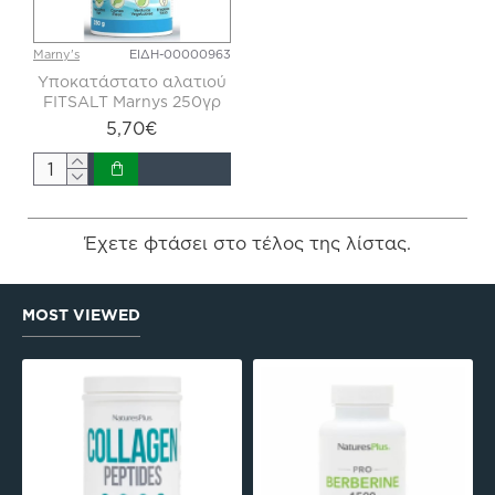
Marny's
ΕΙΔΗ-00000963
Υποκατάστατο αλατιού
FITSALT Marnys 250γρ
5,70€
Έχετε φτάσει στο τέλος της λίστας.
MOST VIEWED