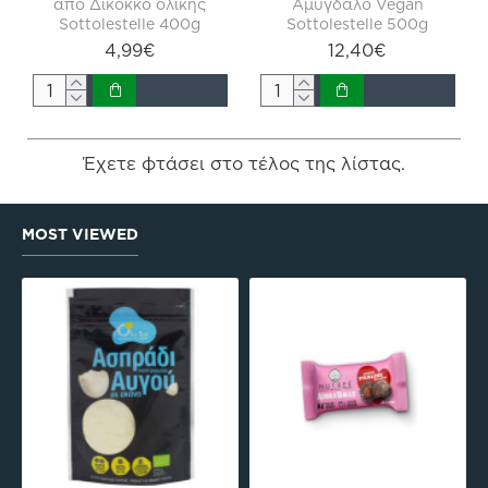
απο Δίκοκκο ολικής
Αμύγδαλο Vegan
Sottolestelle 400g
Sottolestelle 500g
4,99€
12,40€
Έχετε φτάσει στο τέλος της λίστας.
MOST VIEWED