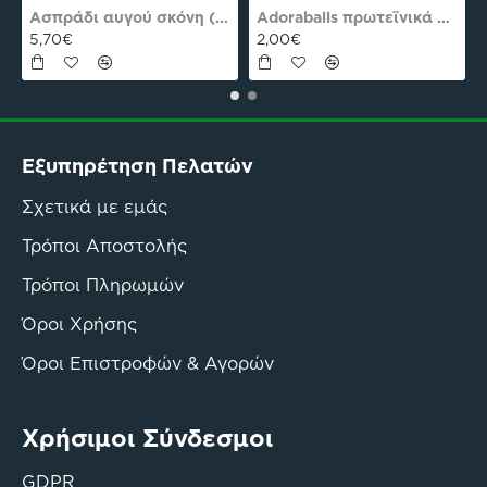
es Plus Pro
Ασπράδι αυγού σκόνη (Αλβουμίνη) Ola-Bio 50gr
Adoraballs πρωτεϊνικά μπαλάκια choco praline delight 40γρ Nutree Χ.ΓΛ
5,70€
2,00€
Εξυπηρέτηση Πελατών
Σχετικά με εμάς
Τρόποι Αποστολής
Τρόποι Πληρωμών
Όροι Χρήσης
Όροι Επιστροφών & Αγορών
Χρήσιμοι Σύνδεσμοι
GDPR