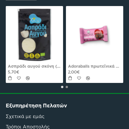
es Plus Pro
Ασπράδι αυγού σκόνη (Αλβουμίνη) Ola-Bio 50gr
Adoraballs πρωτεϊνικά μπαλάκια choco praline delight 40γρ Nutree Χ.ΓΛ
5,70€
2,00€
Εξυπηρέτηση Πελατών
Σχετικά με εμάς
Τρόποι Αποστολής